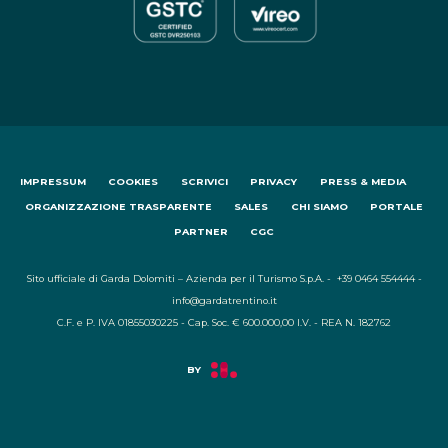
IMPRESSUM
COOKIES
SCRIVICI
PRIVACY
PRESS & MEDIA
ORGANIZZAZIONE TRASPARENTE
SALES
CHI SIAMO
PORTALE
PARTNER
CGC
Sito ufficiale di Garda Dolomiti – Azienda per il Turismo S.p.A. - +39 0464 554444 -
info@gardatrentino.it
C.F. e P. IVA 01855030225 - Cap. Soc. € 600.000,00 I.V. - REA N. 182762