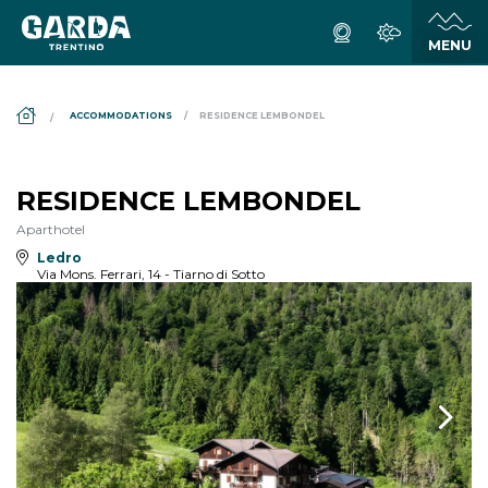
DS_BREADCRUMB.HOME
ACCOMMODATIONS
RESIDENCE LEMBONDEL
RESIDENCE LEMBONDEL
Aparthotel
Ledro
Via Mons. Ferrari, 14 - Tiarno di Sotto