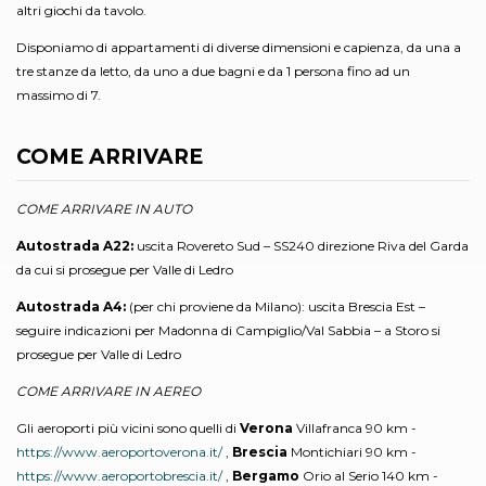
altri giochi da tavolo.
Disponiamo di appartamenti di diverse dimensioni e capienza, da una a
tre stanze da letto, da uno a due bagni e da 1 persona fino ad un
massimo di 7.
COME ARRIVARE
COME ARRIVARE IN AUTO
Autostrada A22:
uscita Rovereto Sud – SS240 direzione Riva del Garda
da cui si prosegue per Valle di Ledro
Autostrada A4:
(per chi proviene da Milano): uscita Brescia Est –
seguire indicazioni per Madonna di Campiglio/Val Sabbia – a Storo si
prosegue per Valle di Ledro
COME ARRIVARE IN AEREO
Gli aeroporti più vicini sono quelli di
Verona
Villafranca 90 km -
https://www.aeroportoverona.it/
,
Brescia
Montichiari 90 km -
https://www.aeroportobrescia.it/
,
Bergamo
Orio al Serio 140 km -