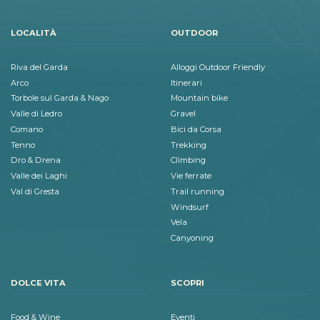
LOCALITÀ
OUTDOOR
Riva del Garda
Alloggi Outdoor Friendly
Arco
Itinerari
Torbole sul Garda & Nago
Mountain bike
Valle di Ledro
Gravel
Comano
Bici da Corsa
Tenno
Trekking
Dro & Drena
Climbing
Valle dei Laghi
Vie ferrate
Val di Gresta
Trail running
Windsurf
Vela
Canyoning
DOLCE VITA
SCOPRI
Food & Wine
Eventi