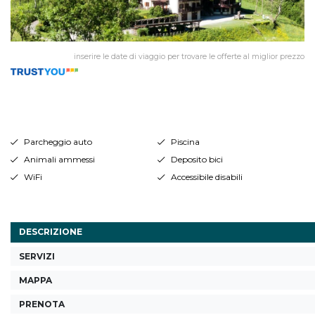
inserire le date di viaggio per trovare le offerte al miglior prezzo
Parcheggio auto
Piscina
Animali ammessi
Deposito bici
WiFi
Accessibile disabili
DESCRIZIONE
SERVIZI
MAPPA
PRENOTA