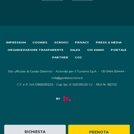
IMPRESSUM
COOKIES
SCRIVICI
PRIVACY
PRESS & MEDIA
ORGANIZZAZIONE TRASPARENTE
SALES
CHI SIAMO
PORTALE
PARTNER
CGC
Sito ufficiale di Garda Dolomiti – Azienda per il Turismo S.p.A. - +39 0464 554444 -
info@gardatrentino.it
C.F. e P. IVA 01855030225 - Cap. Soc. € 600.000,00 I.V. - REA N. 182762
RICHIESTA
PRENOTA