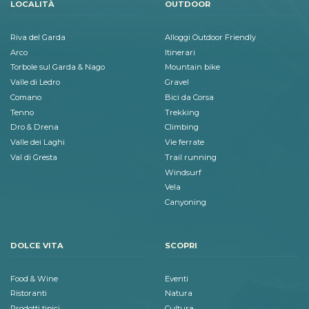
LOCALITÀ
OUTDOOR
Riva del Garda
Alloggi Outdoor Friendly
Arco
Itinerari
Torbole sul Garda & Nago
Mountain bike
Valle di Ledro
Gravel
Comano
Bici da Corsa
Tenno
Trekking
Dro & Drena
Climbing
Valle dei Laghi
Vie ferrate
Val di Gresta
Trail running
Windsurf
Vela
Canyoning
DOLCE VITA
SCOPRI
Food & Wine
Eventi
Ristoranti
Natura
Prodotti tipici
Cultura