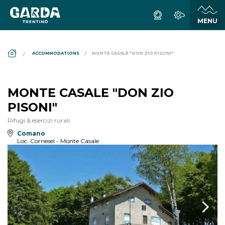
DS_BREADCRUMB.HOME
ACCOMMODATIONS
MONTE CASALE "DON ZIO PISONI"
MONTE CASALE "DON ZIO
PISONI"
Rifugi & esercizi rurali
Comano
Loc. Cornesel - Monte Casale