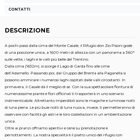
CONTATTI
DESCRIZIONE
A pochi passi dalla cima del Monte Casale, il Rifugio don Zio Pisoni gode
di una posizione unica, a 1600 metri di altezza con un panorama a 360°
sulle vette, i laghi e le valli più belle del Trentino.
Dalla cima (1632m), si scorge il Lago di Garda fino alle cime
dell’Adamello. Passando poi, dal Gruppo del Brenta alla Paganella si
possono ammirare i numerosi laghi ospitati dalle valli circostanti. In
primavera, il Casale dà il meglio di se. Con la sua spettacolare fioritura di
numerosissime piante e fiori officinali ti trasporterà in uno scenario
indimenticabile. Altrettanto imperdibili sono le magiche e luminose notti
di luna piena. Le più buie notti di luna nuova, invece, ti permetteranno di
osservare con facilità gli astri e le loro costellazioni in un ambientazione
unica.
Oltre ai pranzi offriamo aperitivi e cene su prenotazione e
pernottamenti. La nostra specialità è il piatto unico del rifugio con