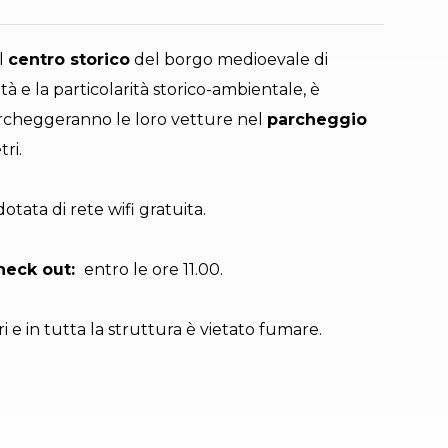
el
centro storico
del borgo medioevale di
à e la particolarità storico-ambientale, è
parcheggeranno le loro vetture nel
parcheggio
ri.
otata di rete wifi gratuita.
heck out:
entro le ore 11.00.
i e in tutta la struttura è vietato fumare.