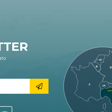
TTER
ato