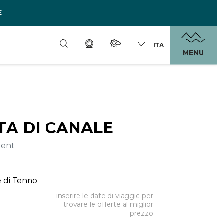
E
ITA
MENU
TA DI CANALE
enti
le di Tenno
inserire le date di viaggio per
trovare le offerte al miglior
prezzo