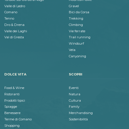
Valle di Ledro
Gravel
Comano
Bici da Corsa
Tenno
Trekking
Dro & Drena
Climbing
Valle dei Laghi
Vie ferrate
Val di Gresta
Trail running
Windsurf
Vela
Canyoning
DOLCE VITA
SCOPRI
Food & Wine
Eventi
Ristoranti
Natura
Prodotti tipici
Cultura
Spiagge
Family
Benessere
Merchandising
Terme di Comano
Sostenibilità
Shopping