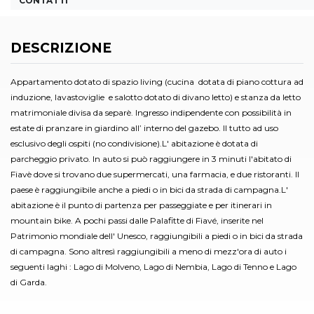
CONTATTI
DESCRIZIONE
Appartamento dotato di spazio living (cucina dotata di piano cottura ad
induzione, lavastoviglie e salotto dotato di divano letto) e stanza da letto
matrimoniale divisa da separè. Ingresso indipendente con possibilità in
estate di pranzare in giardino all’ interno del gazebo. Il tutto ad uso
esclusivo degli ospiti (no condivisione).L' abitazione è dotata di
parcheggio privato. In auto si può raggiungere in 3 minuti l'abitato di
Fiavè dove si trovano due supermercati, una farmacia, e due ristoranti. Il
paese è raggiungibile anche a piedi o in bici da strada di campagna.L'
abitazione è il punto di partenza per passeggiate e per itinerari in
mountain bike. A pochi passi dalle Palafitte di Fiavé, inserite nel
Patrimonio mondiale dell' Unesco, raggiungibili a piedi o in bici da strada
di campagna. Sono altresì raggiungibili a meno di mezz'ora di auto i
seguenti laghi : Lago di Molveno, Lago di Nembia, Lago di Tenno e Lago
di Garda.