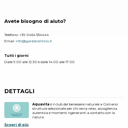
Avete bisogno di aiuto?
Telefono:
+39 0464 554444
Email:
info@gardatrentino.it
Tutti i giorni
Dalle 9:00 alle 12:30 e dalle 14:00 alle 17:00
DETTAGLI
Aquavita
è il club del benessere naturale a Comano:
strutture selezionate per chi cerca relax, accoglienza
autentica e momenti rigeneranti a contatto con la
natura.
Scopri di più