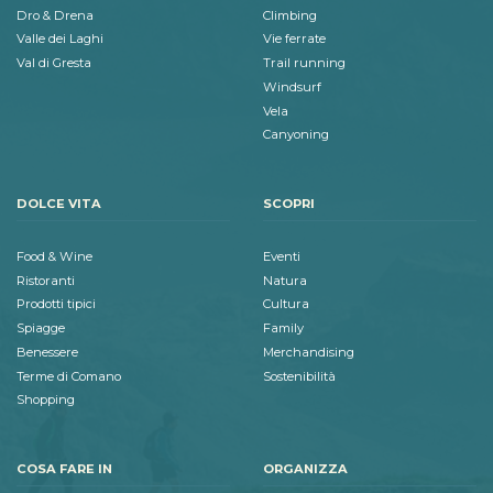
Dro & Drena
Climbing
Valle dei Laghi
Vie ferrate
Val di Gresta
Trail running
Windsurf
Vela
Canyoning
DOLCE VITA
SCOPRI
Food & Wine
Eventi
Ristoranti
Natura
Prodotti tipici
Cultura
Spiagge
Family
Benessere
Merchandising
Terme di Comano
Sostenibilità
Shopping
COSA FARE IN
ORGANIZZA