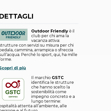
DETTAGLI
Outdoor Friendly
è il
club per chi ama la
vacanza attiva:
strutture con servizi su misura per chi
pedala, cammina, arrampica o sfreccia
sull’acqua. Perché lo sport, qui, ha mille
forme.
Scopri di più
Il marchio
GSTC
identifica le strutture
che hanno scelto la
sostenibilità come
impegno concreto e a
lungo termine:
ospitalità attenta all’ambiente, alle
persone e al futuro.