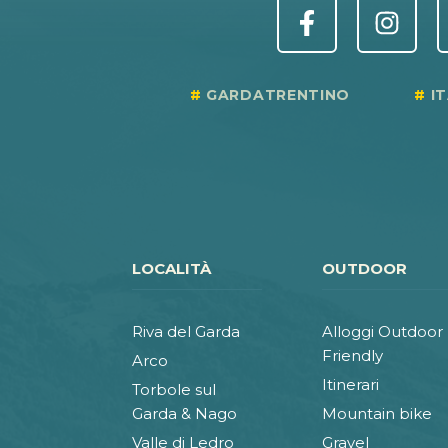
GARDATRENTINO
I
LOCALITÀ
OUTDOOR
Riva del Garda
Alloggi Outdoor
Friendly
Arco
Itinerari
Torbole sul
Garda & Nago
Mountain bike
Valle di Ledro
Gravel