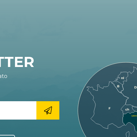
TTER
ato