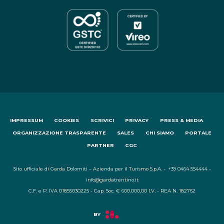
IMPRESSUM
COOKIES
SCRIVICI
PRIVACY
PRESS & MEDIA
ORGANIZZAZIONE TRASPARENTE
SALES
CHI SIAMO
PORTALE
PARTNER
CGC
Sito ufficiale di Garda Dolomiti – Azienda per il Turismo S.p.A. - +39 0464 554444 -
info@gardatrentino.it
C.F. e P. IVA 01855030225 - Cap. Soc. € 600.000,00 I.V. - REA N. 182762