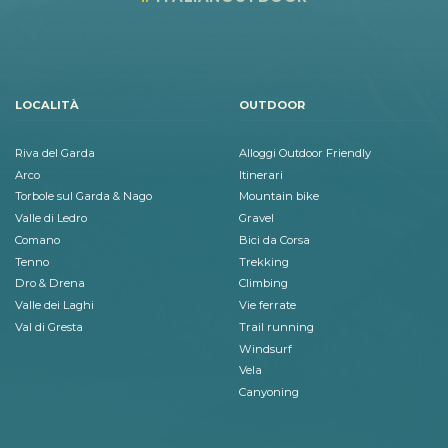
LOCALITÀ
OUTDOOR
Riva del Garda
Alloggi Outdoor Friendly
Arco
Itinerari
Torbole sul Garda & Nago
Mountain bike
Valle di Ledro
Gravel
Comano
Bici da Corsa
Tenno
Trekking
Dro & Drena
Climbing
Valle dei Laghi
Vie ferrate
Val di Gresta
Trail running
Windsurf
Vela
Canyoning