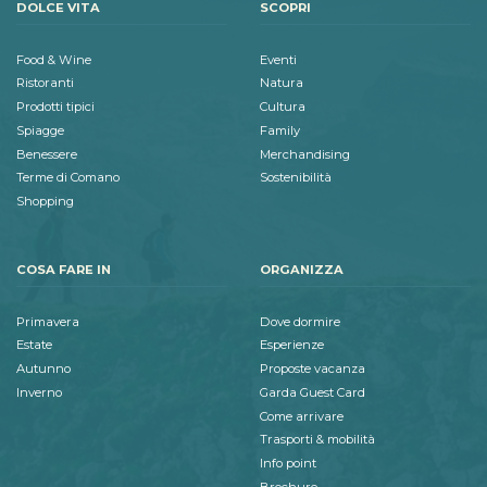
DOLCE VITA
SCOPRI
Food & Wine
Eventi
Ristoranti
Natura
Prodotti tipici
Cultura
Spiagge
Family
Benessere
Merchandising
Terme di Comano
Sostenibilità
Shopping
COSA FARE IN
ORGANIZZA
Primavera
Dove dormire
Estate
Esperienze
Autunno
Proposte vacanza
Inverno
Garda Guest Card
Come arrivare
Trasporti & mobilità
Info point
Brochure