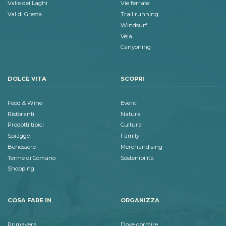
Valle dei Laghi
Vie ferrate
Val di Gresta
Trail running
Windsurf
Vela
Canyoning
DOLCE VITA
SCOPRI
Food & Wine
Eventi
Ristoranti
Natura
Prodotti tipici
Cultura
Spiagge
Family
Benessere
Merchandising
Terme di Comano
Sostenibilità
Shopping
COSA FARE IN
ORGANIZZA
Primavera
Dove dormire