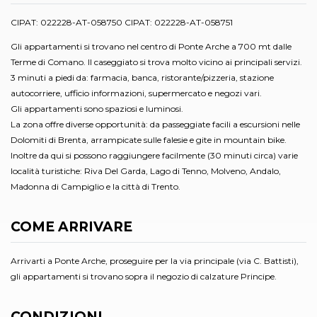
CIPAT: 022228-AT-058750 CIPAT: 022228-AT-058751
Gli appartamenti si trovano nel centro di Ponte Arche a 700 mt dalle
Terme di Comano. Il caseggiato si trova molto vicino ai principali servizi.
3 minuti a piedi da: farmacia, banca, ristorante/pizzeria, stazione
autocorriere, ufficio informazioni, supermercato e negozi vari.
Gli appartamenti sono spaziosi e luminosi.
La zona offre diverse opportunità: da passeggiate facili a escursioni nelle
Dolomiti di Brenta, arrampicate sulle falesie e gite in mountain bike.
Inoltre da qui si possono raggiungere facilmente (30 minuti circa) varie
località turistiche: Riva Del Garda, Lago di Tenno, Molveno, Andalo,
Madonna di Campiglio e la città di Trento.
COME ARRIVARE
Arrivarti a Ponte Arche, proseguire per la via principale (via C. Battisti),
gli appartamenti si trovano sopra il negozio di calzature Principe.
CONDIZIONI