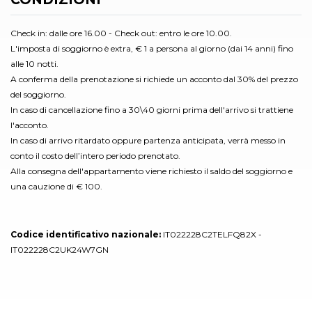
Check in: dalle ore 16.00 - Check out: entro le ore 10.00.
L'imposta di soggiorno è extra, € 1 a persona al giorno (dai 14 anni) fino
alle 10 notti.
A conferma della prenotazione si richiede un acconto dal 30% del prezzo
del soggiorno.
In caso di cancellazione fino a 30\40 giorni prima dell'arrivo si trattiene
l'acconto.
In caso di arrivo ritardato oppure partenza anticipata, verrà messo in
conto il costo dell’intero periodo prenotato.
Alla consegna dell'appartamento viene richiesto il saldo del soggiorno e
una cauzione di € 100.
Codice identificativo nazionale:
IT022228C2TELFQ82X -
IT022228C2UK24W7GN