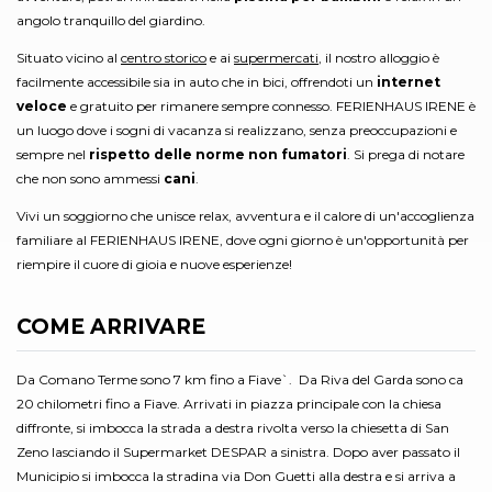
angolo tranquillo del giardino.
Situato vicino al
centro storico
e ai
supermercati
, il nostro alloggio è
facilmente accessibile sia in auto che in bici, offrendoti un
internet
veloce
e gratuito per rimanere sempre connesso. FERIENHAUS IRENE è
un luogo dove i sogni di vacanza si realizzano, senza preoccupazioni e
sempre nel
rispetto delle norme non fumatori
. Si prega di notare
che non sono ammessi
cani
.
Vivi un soggiorno che unisce relax, avventura e il calore di un'accoglienza
familiare al FERIENHAUS IRENE, dove ogni giorno è un'opportunità per
riempire il cuore di gioia e nuove esperienze!
COME ARRIVARE
Da Comano Terme sono 7 km fino a Fiave`. Da Riva del Garda sono ca
20 chilometri fino a Fiave. Arrivati in piazza principale con la chiesa
diffronte, si imbocca la strada a destra rivolta verso la chiesetta di San
Zeno lasciando il Supermarket DESPAR a sinistra. Dopo aver passato il
Municipio si imbocca la stradina via Don Guetti alla destra e si arriva a