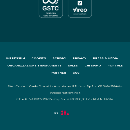
IMPRESSUM
COOKIES
SCRIVICI
PRIVACY
PRESS & MEDIA
ORGANIZZAZIONE TRASPARENTE
SALES
CHI SIAMO
PORTALE
PARTNER
CGC
Sito ufficiale di Garda Dolomiti – Azienda per il Turismo S.p.A. - +39 0464 554444 -
info@gardatrentino.it
C.F. e P. IVA 01855030225 - Cap. Soc. € 600.000,00 I.V. - REA N. 182762