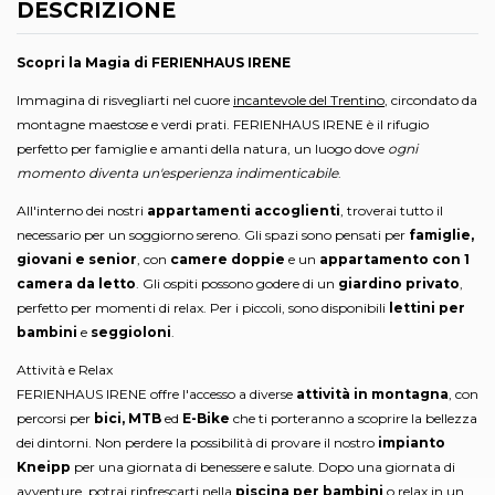
DESCRIZIONE
Scopri la Magia di FERIENHAUS IRENE
Immagina di risvegliarti nel cuore
incantevole del Trentino
, circondato da
montagne maestose e verdi prati. FERIENHAUS IRENE è il rifugio
perfetto per famiglie e amanti della natura, un luogo dove
ogni
momento diventa un'esperienza indimenticabile
.
All'interno dei nostri
appartamenti accoglienti
, troverai tutto il
necessario per un soggiorno sereno. Gli spazi sono pensati per
famiglie,
giovani e senior
, con
camere doppie
e un
appartamento con 1
camera da letto
. Gli ospiti possono godere di un
giardino privato
,
perfetto per momenti di relax. Per i piccoli, sono disponibili
lettini per
bambini
e
seggioloni
.
Attività e Relax
FERIENHAUS IRENE offre l'accesso a diverse
attività in montagna
, con
percorsi per
bici, MTB
ed
E-Bike
che ti porteranno a scoprire la bellezza
dei dintorni. Non perdere la possibilità di provare il nostro
impianto
Kneipp
per una giornata di benessere e salute. Dopo una giornata di
avventure, potrai rinfrescarti nella
piscina per bambini
o relax in un