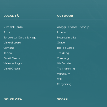
LOCALITÀ
OUTDOOR
Riva del Garda
Alloggi Outdoor Friendly
Arco
Itinerari
Torbole sul Garda & Nago
Mountain bike
Valle di Ledro
Gravel
Comano
Bici da Corsa
Tenno
Trekking
Dro & Drena
Climbing
Valle dei Laghi
Vie ferrate
Val di Gresta
Trail running
Windsurf
Vela
Canyoning
DOLCE VITA
SCOPRI