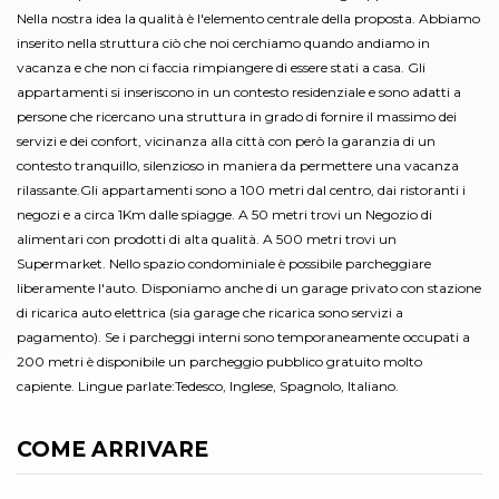
Nella nostra idea la qualità è l'elemento centrale della proposta. Abbiamo
inserito nella struttura ciò che noi cerchiamo quando andiamo in
vacanza e che non ci faccia rimpiangere di essere stati a casa. Gli
appartamenti si inseriscono in un contesto residenziale e sono adatti a
persone che ricercano una struttura in grado di fornire il massimo dei
servizi e dei confort, vicinanza alla città con però la garanzia di un
contesto tranquillo, silenzioso in maniera da permettere una vacanza
rilassante.Gli appartamenti sono a 100 metri dal centro, dai ristoranti i
negozi e a circa 1Km dalle spiagge. A 50 metri trovi un Negozio di
alimentari con prodotti di alta qualità. A 500 metri trovi un
Supermarket. Nello spazio condominiale è possibile parcheggiare
liberamente l'auto. Disponiamo anche di un garage privato con stazione
di ricarica auto elettrica (sia garage che ricarica sono servizi a
pagamento). Se i parcheggi interni sono temporaneamente occupati a
200 metri è disponibile un parcheggio pubblico gratuito molto
capiente. Lingue parlate:Tedesco, Inglese, Spagnolo, Italiano.
COME ARRIVARE