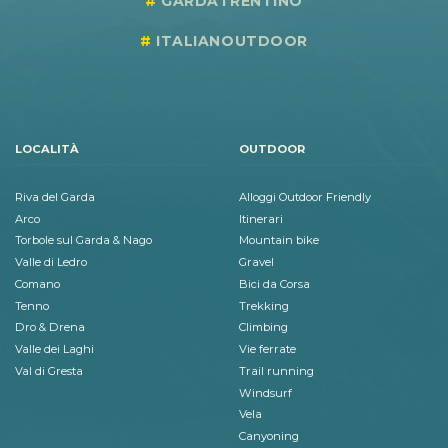
GARDATRENTINO
ITALIANOUTDOOR
LOCALITÀ
OUTDOOR
Riva del Garda
Alloggi Outdoor Friendly
Arco
Itinerari
Torbole sul Garda & Nago
Mountain bike
Valle di Ledro
Gravel
Comano
Bici da Corsa
Tenno
Trekking
Dro & Drena
Climbing
Valle dei Laghi
Vie ferrate
Val di Gresta
Trail running
Windsurf
Vela
Canyoning