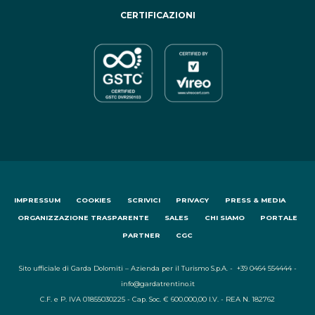
CERTIFICAZIONI
IMPRESSUM
COOKIES
SCRIVICI
PRIVACY
PRESS & MEDIA
ORGANIZZAZIONE TRASPARENTE
SALES
CHI SIAMO
PORTALE
PARTNER
CGC
Sito ufficiale di Garda Dolomiti – Azienda per il Turismo S.p.A. - +39 0464 554444 -
info@gardatrentino.it
C.F. e P. IVA 01855030225 - Cap. Soc. € 600.000,00 I.V. - REA N. 182762