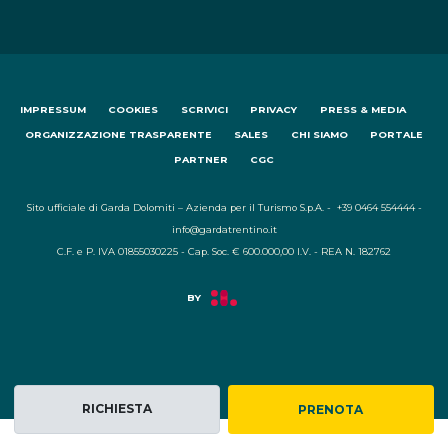
IMPRESSUM
COOKIES
SCRIVICI
PRIVACY
PRESS & MEDIA
ORGANIZZAZIONE TRASPARENTE
SALES
CHI SIAMO
PORTALE
PARTNER
CGC
Sito ufficiale di Garda Dolomiti – Azienda per il Turismo S.p.A. - +39 0464 554444 -
info@gardatrentino.it
C.F. e P. IVA 01855030225 - Cap. Soc. € 600.000,00 I.V. - REA N. 182762
RICHIESTA
PRENOTA