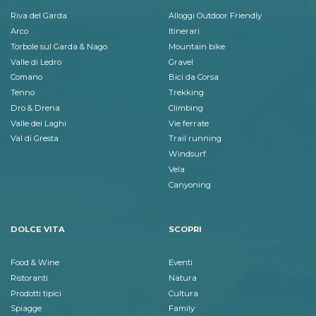
Riva del Garda
Alloggi Outdoor Friendly
Arco
Itinerari
Torbole sul Garda & Nago
Mountain bike
Valle di Ledro
Gravel
Comano
Bici da Corsa
Tenno
Trekking
Dro & Drena
Climbing
Valle dei Laghi
Vie ferrate
Val di Gresta
Trail running
Windsurf
Vela
Canyoning
DOLCE VITA
SCOPRI
Food & Wine
Eventi
Ristoranti
Natura
Prodotti tipici
Cultura
Spiagge
Family