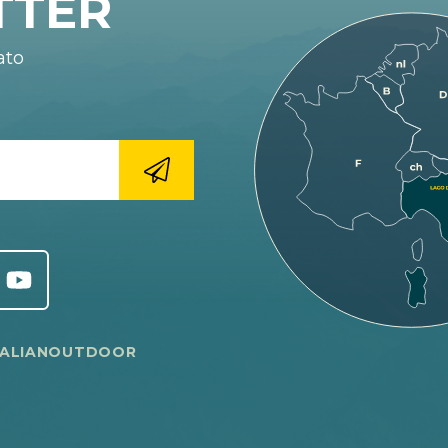
TTER
ato
TALIANOUTDOOR