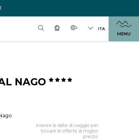
E
ITA
MENU
AL NAGO
 Nago
inserire le date di viaggio per
trovare le offerte al miglior
prezzo