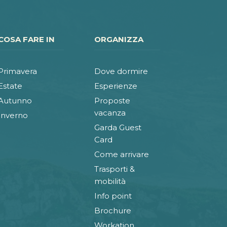
COSA FARE IN
ORGANIZZA
Primavera
Dove dormire
Estate
Esperienze
Autunno
Proposte
vacanza
Inverno
Garda Guest
Card
Come arrivare
Trasporti &
mobilità
Info point
Brochure
Workation