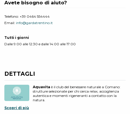
Avete bisogno di aiuto?
Telefono:
+39 0464 554444
Email:
info@gardatrentino.it
Tutti i giorni
Dalle 9:00 alle 12:30 e dalle 14:00 alle 17:00
DETTAGLI
Aquavita
è il club del benessere naturale a Comano:
strutture selezionate per chi cerca relax, accoglienza
autentica e momenti rigeneranti a contatto con la
natura.
Scopri di più