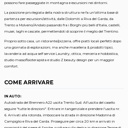
possono fare passeggiate in montagna e escursioni nei dintorni.
La posizione privilegiata della nostra struttura ne fa un'ottima base di
partenza per escursioni/attività, dalle Dolomiti a Riva del Garda, da
Trento a Molveno/Andalo passando fra i Borghi più belli d'Italia, castelli,
musei, laghi e cascate, permettendoti di scoprire il meglio del Trentino.
Proprio sotto casa, un ristorante/pizzeria, offre piatti locali perfetti dopo
una giornata di esplorazioni, ma anche macelleria & prodotti tipici,
lavanderia ad acqua self service Laundry, ottica, merceria e hobbistica,
studio massofisioterapista e studio Z beauty design per un maggior
comfort.
COME ARRIVARE
IN AUTO:
Autostrada del Brennero A22 uscita Trento Sud. All'uscita del casello
seguire "tutte le direzioni". Entrare in tangenziale e prendere l'uscita nr.
6. Arrivati alla rotonda, imboccare la strada in direzione Madonna di
Campiglio e Riva del Garda. Proseguire per circa 20 km e arrivati in
prossimità del paese di Sarche, svoltare sulla destra in direzione Terme di