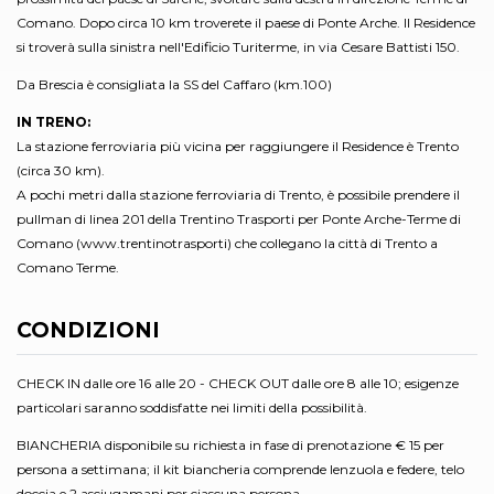
Comano. Dopo circa 10 km troverete il paese di Ponte Arche. Il Residence
si troverà sulla sinistra nell'Edificio Turiterme, in via Cesare Battisti 150.
Da Brescia è consigliata la SS del Caffaro (km.100)
IN TRENO:
La stazione ferroviaria più vicina per raggiungere il Residence è Trento
(circa 30 km).
A pochi metri dalla stazione ferroviaria di Trento, è possibile prendere il
pullman di linea 201 della Trentino Trasporti per Ponte Arche-Terme di
Comano (www.trentinotrasporti) che collegano la città di Trento a
Comano Terme.
CONDIZIONI
CHECK IN dalle ore 16 alle 20 - CHECK OUT dalle ore 8 alle 10; esigenze
particolari saranno soddisfatte nei limiti della possibilità.
BIANCHERIA disponibile su richiesta in fase di prenotazione € 15 per
persona a settimana; il kit biancheria comprende lenzuola e federe, telo
doccia e 2 asciugamani per ciascuna persona.