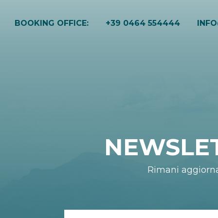
BOOKING OFFICE:
+39 0464 554444
INF
NEWSLE
Rimani aggiorn