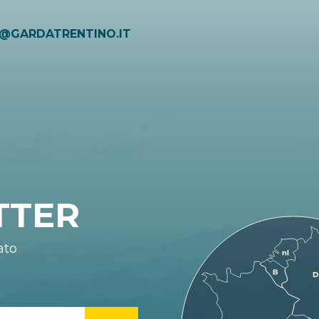
O@GARDATRENTINO.IT
TTER
ato