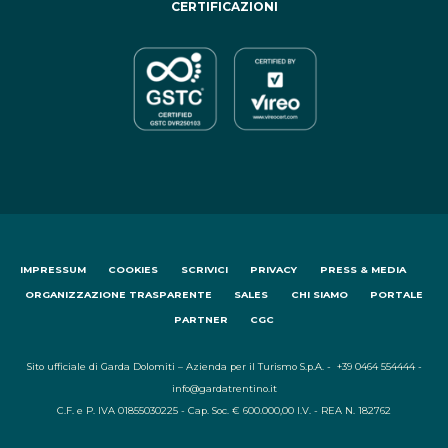
CERTIFICAZIONI
IMPRESSUM
COOKIES
SCRIVICI
PRIVACY
PRESS & MEDIA
ORGANIZZAZIONE TRASPARENTE
SALES
CHI SIAMO
PORTALE
PARTNER
CGC
Sito ufficiale di Garda Dolomiti – Azienda per il Turismo S.p.A. - +39 0464 554444 -
info@gardatrentino.it
C.F. e P. IVA 01855030225 - Cap. Soc. € 600.000,00 I.V. - REA N. 182762