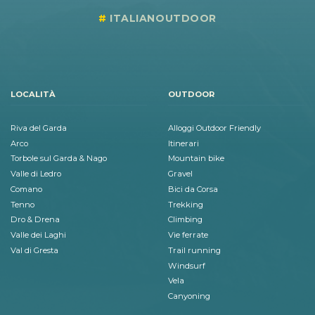
ITALIANOUTDOOR
LOCALITÀ
OUTDOOR
Riva del Garda
Alloggi Outdoor Friendly
Arco
Itinerari
Torbole sul Garda & Nago
Mountain bike
Valle di Ledro
Gravel
Comano
Bici da Corsa
Tenno
Trekking
Dro & Drena
Climbing
Valle dei Laghi
Vie ferrate
Val di Gresta
Trail running
Windsurf
Vela
Canyoning