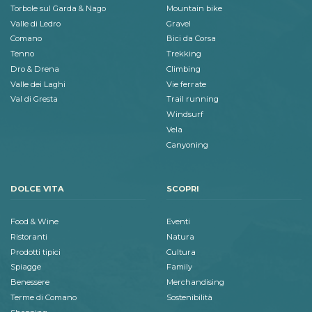
Torbole sul Garda & Nago
Mountain bike
Valle di Ledro
Gravel
Comano
Bici da Corsa
Tenno
Trekking
Dro & Drena
Climbing
Valle dei Laghi
Vie ferrate
Val di Gresta
Trail running
Windsurf
Vela
Canyoning
DOLCE VITA
SCOPRI
Food & Wine
Eventi
Ristoranti
Natura
Prodotti tipici
Cultura
Spiagge
Family
Benessere
Merchandising
Terme di Comano
Sostenibilità