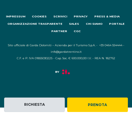
IMPRESSUM
COOKIES
SCRIVICI
PRIVACY
PRESS & MEDIA
ORGANIZZAZIONE TRASPARENTE
SALES
CHI SIAMO
PORTALE
PARTNER
CGC
Sito ufficiale di Garda Dolomiti – Azienda per il Turismo S.p.A. - +39 0464 554444 -
info@gardatrentino.it
C.F. e P. IVA 01855030225 - Cap. Soc. € 600.000,00 I.V. - REA N. 182762
RICHIESTA
PRENOTA