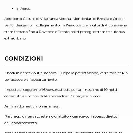
In Aereo:
Aeroporto Catullo di Villafranca Verona, Montichiari di Brescia e Orio al
Seri di Bergamo. Il collegamento fra l'aeroporto e la città di Arco avviene
tramite treno fino a Rovereto o Trento poi si prosegue tramite autobus
extraurbano
CONDIZIONI
Check in e check out autonomi - Dopo la prenotazione, verrà fornito PIN
per accedere all'appartamento.
Imposta di soggiorno 1€/persona/notte per un massimo di 10 notti
consecutive - minori di 14 anni esclusi. Da pagare in loco.
Animali domestici non ammessi.
Parcheggio riservato esterno gratuito + garage con accesso diretto
dall'appartamento.
Non vengono fornite chiavi, si accese esclusivamente con codice unico.