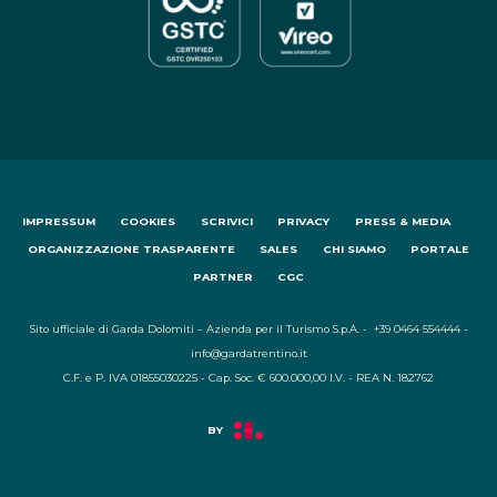
IMPRESSUM
COOKIES
SCRIVICI
PRIVACY
PRESS & MEDIA
ORGANIZZAZIONE TRASPARENTE
SALES
CHI SIAMO
PORTALE
PARTNER
CGC
Sito ufficiale di Garda Dolomiti – Azienda per il Turismo S.p.A. - +39 0464 554444 -
info@gardatrentino.it
C.F. e P. IVA 01855030225 - Cap. Soc. € 600.000,00 I.V. - REA N. 182762