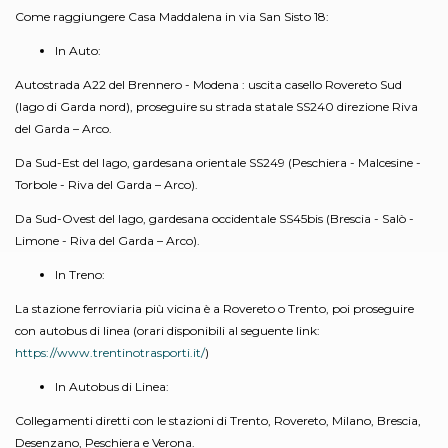
Come raggiungere Casa Maddalena in via San Sisto 18:
In Auto:
Autostrada A22 del Brennero - Modena : uscita casello Rovereto Sud
(lago di Garda nord), proseguire su strada statale SS240 direzione Riva
del Garda – Arco.
Da Sud-Est del lago, gardesana orientale SS249 (Peschiera - Malcesine -
Torbole - Riva del Garda – Arco).
Da Sud-Ovest del lago, gardesana occidentale SS45bis (Brescia - Salò -
Limone - Riva del Garda – Arco).
In Treno:
La stazione ferroviaria più vicina è a Rovereto o Trento, poi proseguire
con autobus di linea (orari disponibili al seguente link:
https://www.trentinotrasporti.it/
)
In Autobus di Linea:
Collegamenti diretti con le stazioni di Trento, Rovereto, Milano, Brescia,
Desenzano, Peschiera e Verona.