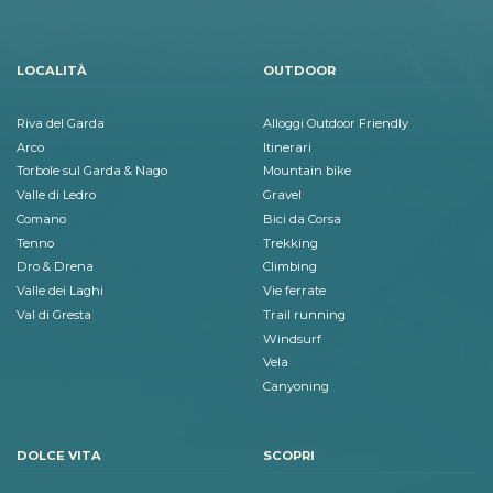
LOCALITÀ
OUTDOOR
Riva del Garda
Alloggi Outdoor Friendly
Arco
Itinerari
Torbole sul Garda & Nago
Mountain bike
Valle di Ledro
Gravel
Comano
Bici da Corsa
Tenno
Trekking
Dro & Drena
Climbing
Valle dei Laghi
Vie ferrate
Val di Gresta
Trail running
Windsurf
Vela
Canyoning
DOLCE VITA
SCOPRI