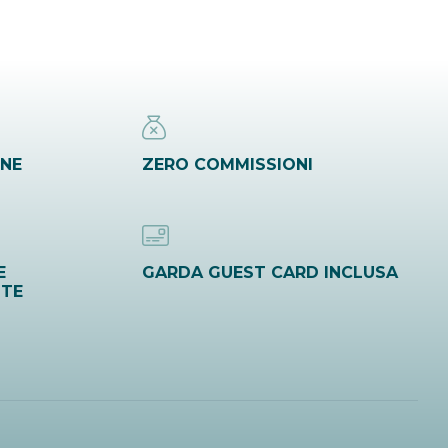
INE
ZERO COMMISSIONI
E
GARDA GUEST CARD INCLUSA
ITE