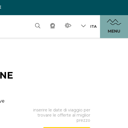
E
ITA
MENU
INE
eve
inserire le date di viaggio per
trovare le offerte al miglior
prezzo