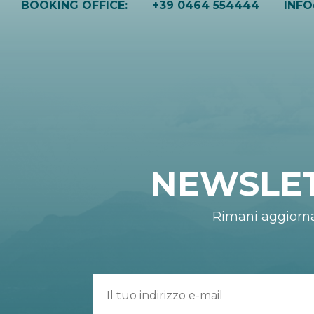
BOOKING OFFICE:
+39 0464 554444
INF
NEWSLE
Rimani aggiorn