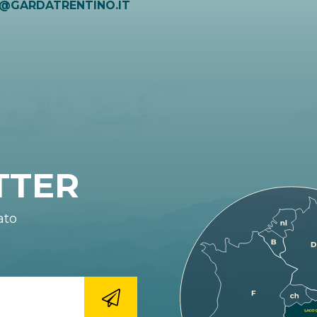
O@GARDATRENTINO.IT
TTER
ato