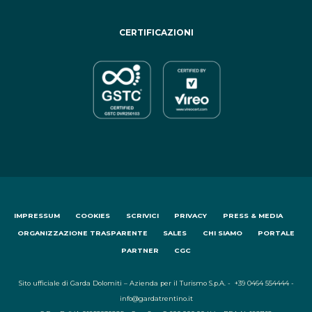
CERTIFICAZIONI
IMPRESSUM
COOKIES
SCRIVICI
PRIVACY
PRESS & MEDIA
ORGANIZZAZIONE TRASPARENTE
SALES
CHI SIAMO
PORTALE
PARTNER
CGC
Sito ufficiale di Garda Dolomiti – Azienda per il Turismo S.p.A. - +39 0464 554444 -
info@gardatrentino.it