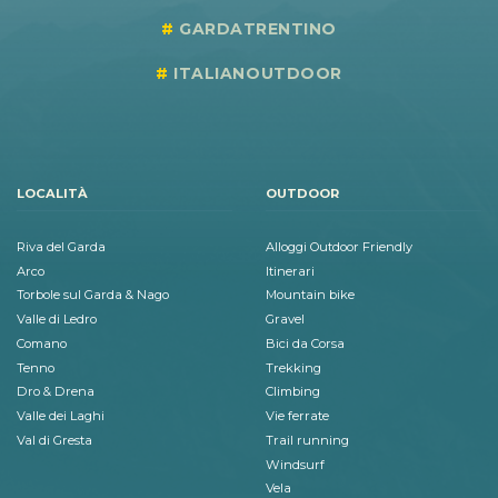
GARDATRENTINO
ITALIANOUTDOOR
LOCALITÀ
OUTDOOR
Riva del Garda
Alloggi Outdoor Friendly
Arco
Itinerari
Torbole sul Garda & Nago
Mountain bike
Valle di Ledro
Gravel
Comano
Bici da Corsa
Tenno
Trekking
Dro & Drena
Climbing
Valle dei Laghi
Vie ferrate
Val di Gresta
Trail running
Windsurf
Vela