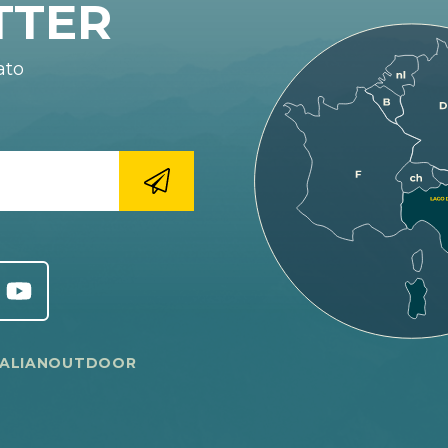
TTER
ato
TALIANOUTDOOR