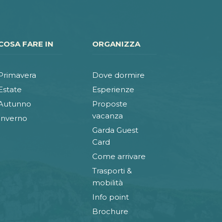
COSA FARE IN
ORGANIZZA
Primavera
Dove dormire
Estate
Esperienze
Autunno
Proposte
vacanza
Inverno
Garda Guest
Card
Come arrivare
Trasporti &
mobilità
Info point
Brochure