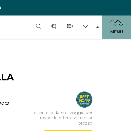
E
ITA
MENU
LLA
zecca
inserire le date di viaggio per
trovare le offerte al miglior
prezzo