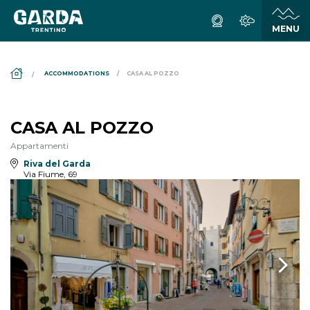
DS_BREADCRUMB.HOME
ACCOMMODATIONS
CASA AL POZZO
CASA AL POZZO
Appartamenti
Riva del Garda
Via Fiume, 69