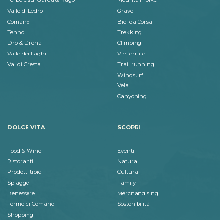
Torbole sul Garda & Nago
Mountain bike
Valle di Ledro
Gravel
Comano
Bici da Corsa
Tenno
Trekking
Dro & Drena
Climbing
Valle dei Laghi
Vie ferrate
Val di Gresta
Trail running
Windsurf
Vela
Canyoning
DOLCE VITA
SCOPRI
Food & Wine
Eventi
Ristoranti
Natura
Prodotti tipici
Cultura
Spiagge
Family
Benessere
Merchandising
Terme di Comano
Sostenibilità
Shopping