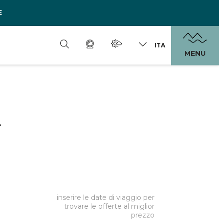
E
ITA
MENU
inserire le date di viaggio per
trovare le offerte al miglior
prezzo