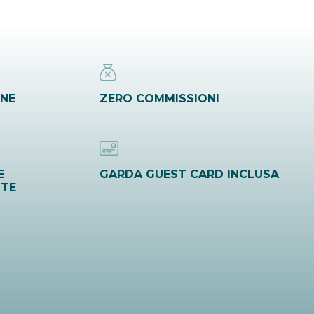
INE
ZERO COMMISSIONI
E
GARDA GUEST CARD INCLUSA
ITE