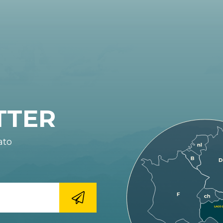
TTER
ato