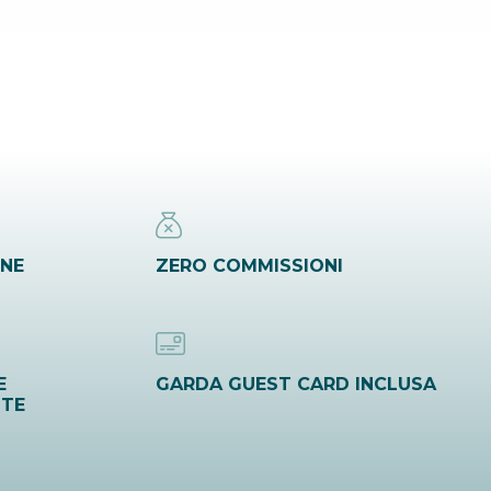
INE
ZERO COMMISSIONI
E
GARDA GUEST CARD INCLUSA
ITE