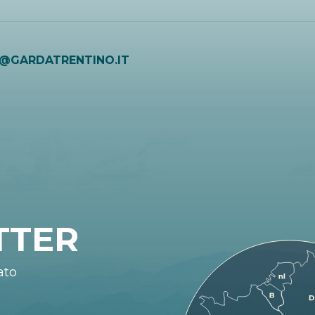
O@GARDATRENTINO.IT
TTER
ato