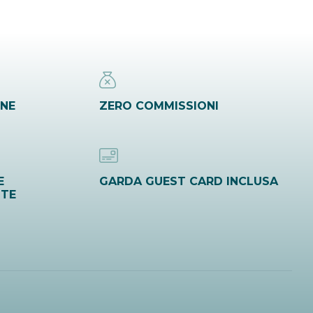
INE
ZERO COMMISSIONI
E
GARDA GUEST CARD INCLUSA
ITE