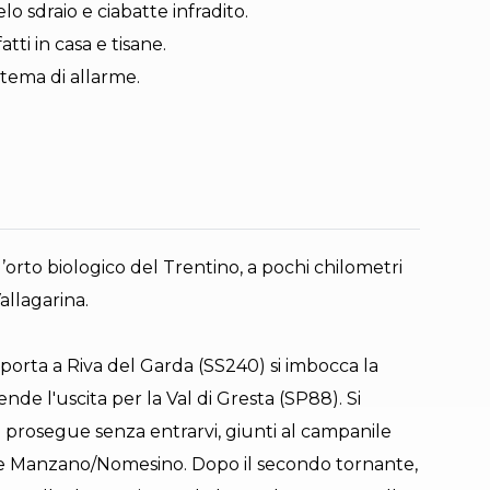
 sdraio e ciabatte infradito.
i in casa e tisane.
tema di allarme.
l’orto biologico del Trentino, a pochi chilometri
allagarina.
orta a Riva del Garda (SS240) si imbocca la
nde l'uscita per la Val di Gresta (SP88). Si
si prosegue senza entrarvi, giunti al campanile
zione Manzano/Nomesino. Dopo il secondo tornante,