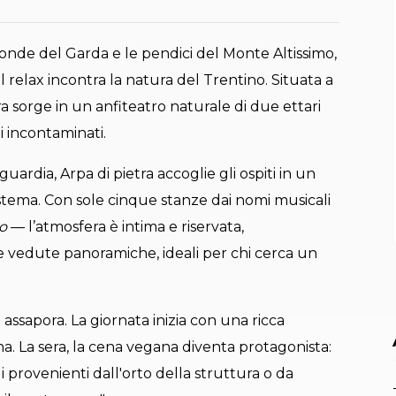
onde del Garda e le pendici del Monte Altissimo,
il relax incontra la natura del Trentino. Situata a
ura sorge in un anfiteatro naturale di due ettari
i incontaminati.
uardia, Arpa di pietra accoglie gli ospiti in un
stema. Con sole cinque stanze dai nomi musicali
io
— l’atmosfera è intima e riservata,
ie vedute panoramiche, ideali per chi cerca un
 assapora. La giornata inizia con una ricca
a. La sera, la cena vegana diventa protagonista:
li provenienti dall'orto della struttura o da