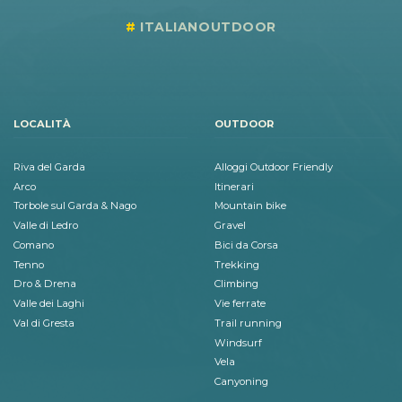
ITALIANOUTDOOR
LOCALITÀ
OUTDOOR
Riva del Garda
Alloggi Outdoor Friendly
Arco
Itinerari
Torbole sul Garda & Nago
Mountain bike
Valle di Ledro
Gravel
Comano
Bici da Corsa
Tenno
Trekking
Dro & Drena
Climbing
Valle dei Laghi
Vie ferrate
Val di Gresta
Trail running
Windsurf
Vela
Canyoning