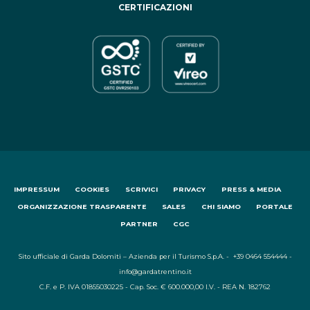
CERTIFICAZIONI
IMPRESSUM
COOKIES
SCRIVICI
PRIVACY
PRESS & MEDIA
ORGANIZZAZIONE TRASPARENTE
SALES
CHI SIAMO
PORTALE
PARTNER
CGC
Sito ufficiale di Garda Dolomiti – Azienda per il Turismo S.p.A. - +39 0464 554444 -
info@gardatrentino.it
C.F. e P. IVA 01855030225 - Cap. Soc. € 600.000,00 I.V. - REA N. 182762