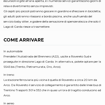
escursioni e gite all’aria aperta, e i numerosi servizi garantiscono giorni di
relax e divertimento senza imprevisti.
Gli ospiti più piccoli potranno giocare in giardino e sfrecciare in bicicletta;
gli adulti potranno rilassarsi a bordo piscina, anche usufruendo del
servizio baby sitter, e godere della sensazione di spensieratezza che solo il
Lago di Garda riesce a trasmettere.
COME ARRIVARE
In automobile
Prendete l’Autostrada del Brennero (A22), uscite a Rovereto Sud e
proseguite in direzione Lago di Garda. In alternativa, potete optare per la
SS45 bis (Trento, Pietramurata, Dro, Arco).
In treno
La stazione ferroviaria più vicina è quella di Rovereto a circa 20 km da
Arco. Da Rovereto il servizio di collegamento è garantito dalle linee bus di
Trentino Trasporti 301 e 332 che in quasi un’ora di tragitto conducono ad
Arco.
In aereo