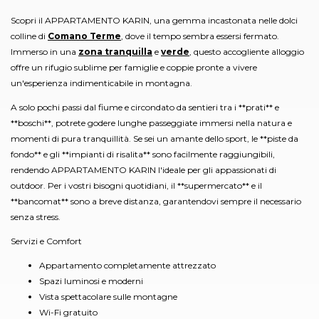
Scopri il APPARTAMENTO KARIN, una gemma incastonata nelle dolci
colline di
Comano Terme
, dove il tempo sembra essersi fermato.
Immerso in una
zona tranquilla
e
verde
, questo accogliente alloggio
offre un rifugio sublime per famiglie e coppie pronte a vivere
un'esperienza indimenticabile in montagna.
A solo pochi passi dal fiume e circondato da sentieri tra i **prati** e
**boschi**, potrete godere lunghe passeggiate immersi nella natura e
momenti di pura tranquillità. Se sei un amante dello sport, le **piste da
fondo** e gli **impianti di risalita** sono facilmente raggiungibili,
rendendo APPARTAMENTO KARIN l'ideale per gli appassionati di
outdoor. Per i vostri bisogni quotidiani, il **supermercato** e il
**bancomat** sono a breve distanza, garantendovi sempre il necessario
senza stress.
Servizi e Comfort
Appartamento completamente attrezzato
Spazi luminosi e moderni
Vista spettacolare sulle montagne
Wi-Fi gratuito