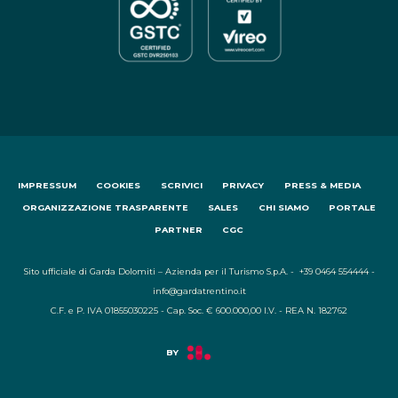
IMPRESSUM
COOKIES
SCRIVICI
PRIVACY
PRESS & MEDIA
ORGANIZZAZIONE TRASPARENTE
SALES
CHI SIAMO
PORTALE
PARTNER
CGC
Sito ufficiale di Garda Dolomiti – Azienda per il Turismo S.p.A. - +39 0464 554444 -
info@gardatrentino.it
C.F. e P. IVA 01855030225 - Cap. Soc. € 600.000,00 I.V. - REA N. 182762