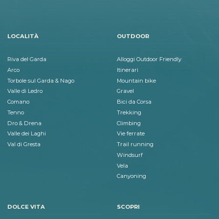
LOCALITÀ
OUTDOOR
Riva del Garda
Alloggi Outdoor Friendly
Arco
Itinerari
Torbole sul Garda & Nago
Mountain bike
Valle di Ledro
Gravel
Comano
Bici da Corsa
Tenno
Trekking
Dro & Drena
Climbing
Valle dei Laghi
Vie ferrate
Val di Gresta
Trail running
Windsurf
Vela
Canyoning
DOLCE VITA
SCOPRI