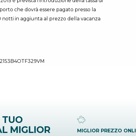
015 è prevista l’introduzione della tassa di
mporto che dovrà essere pagato presso la
10 notti in aggiunta al prezzo della vacanza
2153B4OTF329VM
 TUO
L MIGLIOR
MIGLIOR PREZZO ONL