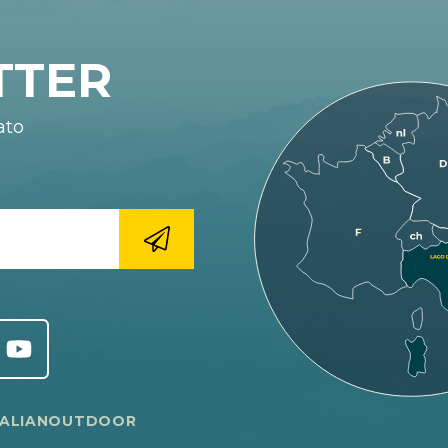
TTER
ato
TALIANOUTDOOR