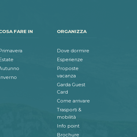
COSA FARE IN
ORGANIZZA
Primavera
Dove dormire
Estate
Esperienze
Autunno
Proposte
vacanza
Inverno
Garda Guest
Card
Come arrivare
Trasporti &
mobilità
Info point
Brochure