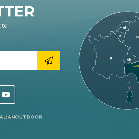
TTER
ato
TALIANOUTDOOR