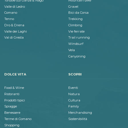
Torbole sul Garda & Nago
Mountain bike
Valle di Ledro
Gravel
Comano
Bici da Corsa
Tenno
Trekking
Dro & Drena
Climbing
Valle dei Laghi
Vie ferrate
Val di Gresta
Trail running
Windsurf
Vela
Canyoning
DOLCE VITA
SCOPRI
Food & Wine
Eventi
Ristoranti
Natura
Prodotti tipici
Cultura
Spiagge
Family
Benessere
Merchandising
Terme di Comano
Sostenibilità
Shopping