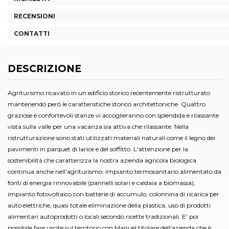
RECENSIONI
CONTATTI
DESCRIZIONE
Agriturismo ricavato in un edificio storico recentemente ristrutturato
mantenendo però le caratteristiche storico architettoniche. Quattro
graziose e confortevoli stanze vi accoglieranno con splendida e rilassante
vista sulla valle per una vacanza sia attiva che rilassante. Nella
ristrutturazione sono stati utilizzati materiali naturali come il legno dei
pavimenti in parquet di larice e del soffitto. L'attenzione per la
sostenibilità che caratterizza la nostra azienda agricola biologica
continua anche nell'agriturismo: impianto termosanitario alimentato da
fonti di energia rinnovabile (pannelli solari e caldaia a biomassa),
impianto fotovoltaico con batterie di accumulo, colonnina di ricarica per
auto elettriche, quasi totale eliminazione della plastica, uso di prodotti
alimentari autoprodotti o locali secondo ricette tradizionali. E' poi
possibile fare uscite sul territorio con Manuel titolare dell'azienda che è