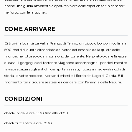
anche una guida ambientale oppure vivere delle esperienze "in campo":
nell'orto, con le mucche...
COME ARRIVARE
Ci trovi in località La Val, a Pranzo di Tenno, un piccolo borgo in collina a
500 metri di quota circondato dal verde dei boschi e dalla quiete delle
montagne rotta solo dal mormorio del torrente. Nel prato o dalle finestre
di casa, il gorgoglio del torrente Magnone accompagna i pensieri mentre
la vista spazia sugli antichi campi terrazzati, i borghi medievali ricchi di
storia, le vette rocciose, i versanti erbosi e il fiordo del Lago di Garda. È il
momento per ritrovare se stessi e ricaricarsi con l’energia della Natura.
CONDIZIONI
check-in: dalle ore 15:30 fino alle 21:00
check out: entro le ore 10:30