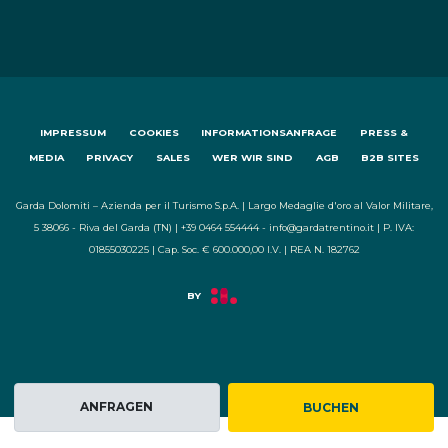
IMPRESSUM
COOKIES
INFORMATIONSANFRAGE
PRESS &
MEDIA
PRIVACY
SALES
WER WIR SIND
AGB
B2B SITES
Garda Dolomiti – Azienda per il Turismo S.p.A. | Largo Medaglie d'oro al Valor Militare,
5 38066 - Riva del Garda (TN) | +39 0464 554444 - info@gardatrentino.it | P. IVA:
01855030225 | Cap. Soc. € 600.000,00 I.V. | REA N. 182762
ANFRAGEN
BUCHEN