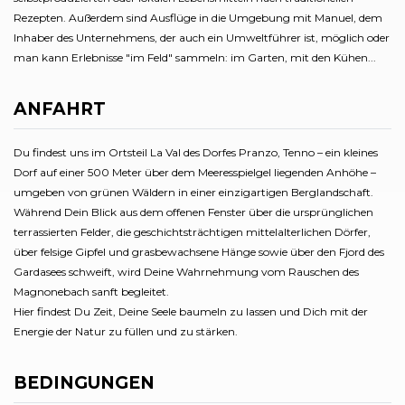
Rezepten. Außerdem sind Ausflüge in die Umgebung mit Manuel, dem
Inhaber des Unternehmens, der auch ein Umweltführer ist, möglich oder
man kann Erlebnisse "im Feld" sammeln: im Garten, mit den Kühen...
ANFAHRT
Du findest uns im Ortsteil La Val des Dorfes Pranzo, Tenno – ein kleines
Dorf auf einer 500 Meter über dem Meeresspielgel liegenden Anhöhe –
umgeben von grünen Wäldern in einer einzigartigen Berglandschaft.
Während Dein Blick aus dem offenen Fenster über die ursprünglichen
terrassierten Felder, die geschichtsträchtigen mittelalterlichen Dörfer,
über felsige Gipfel und grasbewachsene Hänge sowie über den Fjord des
Gardasees schweift, wird Deine Wahrnehmung vom Rauschen des
Magnonebach sanft begleitet.
Hier findest Du Zeit, Deine Seele baumeln zu lassen und Dich mit der
Energie der Natur zu füllen und zu stärken.
BEDINGUNGEN