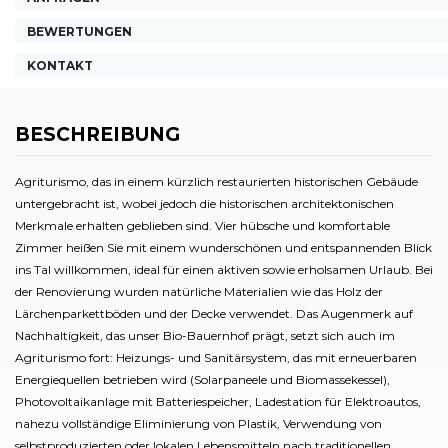
BEWERTUNGEN
KONTAKT
BESCHREIBUNG
Agriturismo, das in einem kürzlich restaurierten historischen Gebäude
untergebracht ist, wobei jedoch die historischen architektonischen
Merkmale erhalten geblieben sind. Vier hübsche und komfortable
Zimmer heißen Sie mit einem wunderschönen und entspannenden Blick
ins Tal willkommen, ideal für einen aktiven sowie erholsamen Urlaub. Bei
der Renovierung wurden natürliche Materialien wie das Holz der
Lärchenparkettböden und der Decke verwendet. Das Augenmerk auf
Nachhaltigkeit, das unser Bio-Bauernhof prägt, setzt sich auch im
Agriturismo fort: Heizungs- und Sanitärsystem, das mit erneuerbaren
Energiequellen betrieben wird (Solarpaneele und Biomassekessel),
Photovoltaikanlage mit Batteriespeicher, Ladestation für Elektroautos,
nahezu vollständige Eliminierung von Plastik, Verwendung von
selbstproduzierten oder lokalen Lebensmitteln nach traditionellen