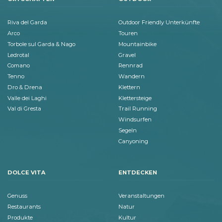
Riva del Garda
Outdoor Friendly Unterkünfte
Arco
Touren
Torbole sul Garda & Nago
Mountainbike
Ledrotal
Gravel
Comano
Rennrad
Tenno
Wandern
Dro & Drena
Klettern
Valle dei Laghi
Klettersteige
Val di Gresta
Trail Running
Windsurfen
Segeln
Canyoning
DOLCE VITA
ENTDECKEN
Genuss
Veranstaltungen
Restaurants
Natur
Produkte
Kultur