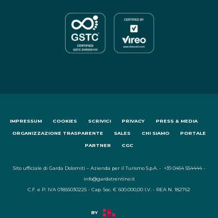
IMPRESSUM
COOKIES
SCRIVICI
PRIVACY
PRESS & MEDIA
ORGANIZZAZIONE TRASPARENTE
SALES
CHI SIAMO
PORTALE
PARTNER
CGC
Sito ufficiale di Garda Dolomiti – Azienda per il Turismo S.p.A. - +39 0464 554444 -
info@gardatrentino.it
C.F. e P. IVA 01855030225 - Cap. Soc. € 600.000,00 I.V. - REA N. 182762