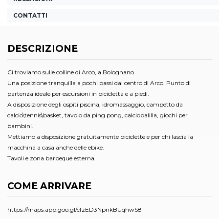
CONTATTI
DESCRIZIONE
Ci troviamo sulle colline di Arco, a Bolognano.
Una posizione tranquilla a pochi passi dal centro di Arco. Punto di
partenza ideale per escursioni in bicicletta e a piedi.
A disposizione degli ospiti piscina, idromassaggio, campetto da
calcio\tennis\basket, tavolo da ping pong, calciobalilla, giochi per
bambini.
Mettiamo a disposizione gratuitamente biciclette e per chi lascia la
macchina a casa anche delle ebike.
Tavoli e zona barbeque esterna.
COME ARRIVARE
https://maps.app.goo.gl/cfzED3NpnkBUqhwS8