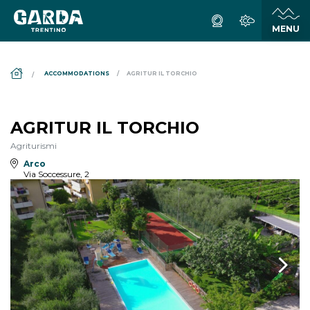
DS_BREADCRUMB.HOME
ACCOMMODATIONS
AGRITUR IL TORCHIO
AGRITUR IL TORCHIO
Agriturismi
Arco
Via Soccessure, 2