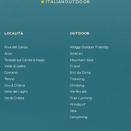
ITALIANOUTDOOR
LOCALITÀ
OUTDOOR
Riva del Garda
Alloggi Outdoor Friendly
Arco
Itinerari
Torbole sul Garda & Nago
Mountain bike
Valle di Ledro
Gravel
Comano
Bici da Corsa
Tenno
Trekking
Dro & Drena
Climbing
Valle dei Laghi
Vie ferrate
Val di Gresta
Trail running
Windsurf
Vela
Canyoning