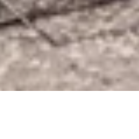
DS_BREADCRUMB.HOME
DOLCE VITA
FOOD AND WINE
VACANZE CON
GUSTO
RISTORANTI VISTA LAGO
RISTORANTI VISTA LAGO NEL GARDA