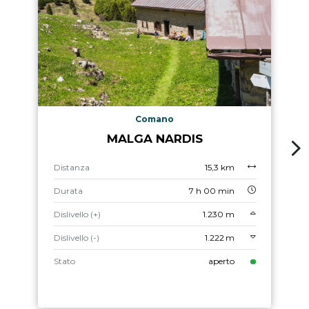
Comano
MALGA NARDIS
Distanza
15,3 km
Durata
7 h 00 min
Dislivello (+)
1.230 m
Dislivello (-)
1.222 m
Stato
aperto