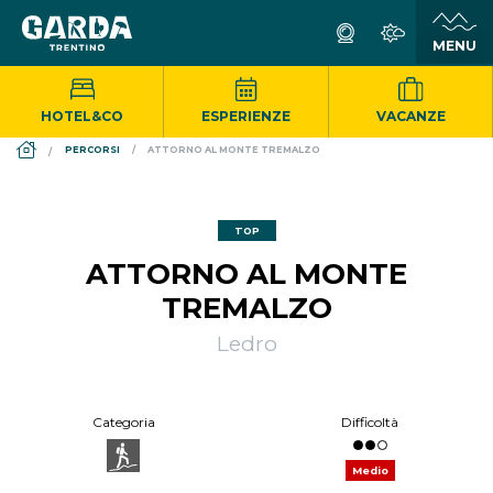
HOTEL&CO
ESPERIENZE
VACANZE
DS_BREADCRUMB.HOME
PERCORSI
ATTORNO AL MONTE TREMALZO
TOP
ATTORNO AL MONTE
TREMALZO
Ledro
Categoria
Difficoltà
Medio