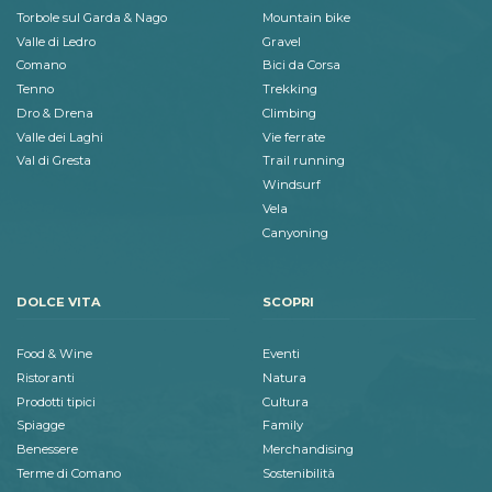
Torbole sul Garda & Nago
Mountain bike
Valle di Ledro
Gravel
Comano
Bici da Corsa
Tenno
Trekking
Dro & Drena
Climbing
Valle dei Laghi
Vie ferrate
Val di Gresta
Trail running
Windsurf
Vela
Canyoning
DOLCE VITA
SCOPRI
Food & Wine
Eventi
Ristoranti
Natura
Prodotti tipici
Cultura
Spiagge
Family
Benessere
Merchandising
Terme di Comano
Sostenibilità