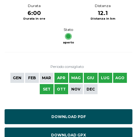
Durata
Distanza
6:00
12.1
Durata in ore
Distanza in km
Stato
aperto
Periodo consigliato
GEN
FEB
MAR
APR
MAG
GIU
LUG
AGO
SET
OTT
NOV
DEC
DOWNLOAD PDF
DOWNLOAD GPX