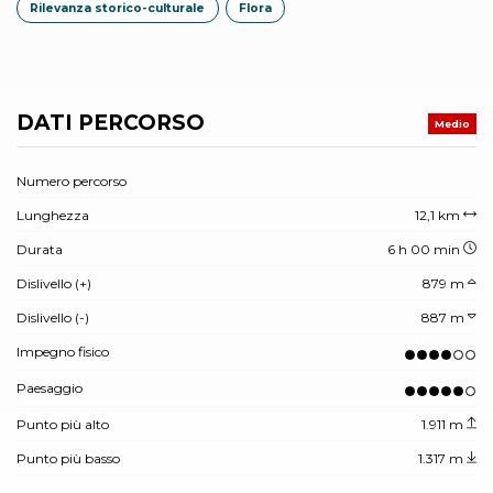
Rilevanza storico-culturale
Flora
DATI PERCORSO
Medio
Numero percorso
Lunghezza
12,1 km
Durata
6 h 00 min
Dislivello (+)
879 m
Dislivello (-)
887 m
Impegno fisico
Paesaggio
Punto più alto
1.911 m
Punto più basso
1.317 m