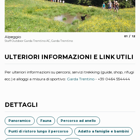
aria.slide
aria.
Alpeggio
01
12
Co
Staff Outdoor Garda Trentino AC, Garda Trentino
Nat
ULTERIORI INFORMAZIONI E LINK UTILI
Per ulteriori informazioni su percorsi, servizi trekking (guide, shop, rifugi
ecc.) e alloggi a misura di sportivo:
Garda Trentino
- +39 0464 554444
DETTAGLI
Panoramico
Fauna
Percorso ad anello
Punti di ristoro lungo il percorso
Adatto a famiglie e bambini