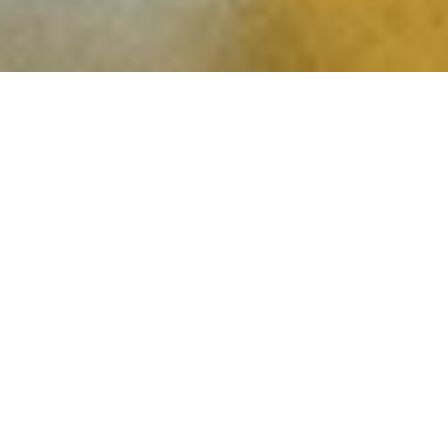
DS_BREADCRUMB.HOME
ORGANIZZA
GARDA GUEST CARD
PER LA GIOIA DEL PALATO
GARDA GUEST CARD
Una carta, tanti vantaggi
Assaggia i migliori prodotti tipici del Garda
Trentino.
E poi assicurati un souvenir goloso che ti
ricordi la tua vacanza! Tra cantine, aziende