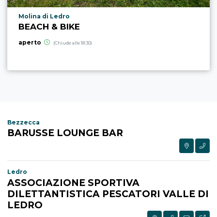
Località punto di interesse
Molina di Ledro
BEACH & BIKE
aperto
(Chiude alle 18:30)
Bezzecca
BARUSSE LOUNGE BAR
Ledro
ASSOCIAZIONE SPORTIVA
DILETTANTISTICA PESCATORI VALLE DI
LEDRO