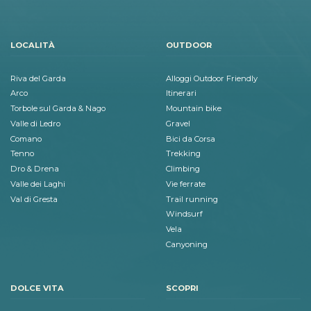
LOCALITÀ
OUTDOOR
Riva del Garda
Alloggi Outdoor Friendly
Arco
Itinerari
Torbole sul Garda & Nago
Mountain bike
Valle di Ledro
Gravel
Comano
Bici da Corsa
Tenno
Trekking
Dro & Drena
Climbing
Valle dei Laghi
Vie ferrate
Val di Gresta
Trail running
Windsurf
Vela
Canyoning
DOLCE VITA
SCOPRI