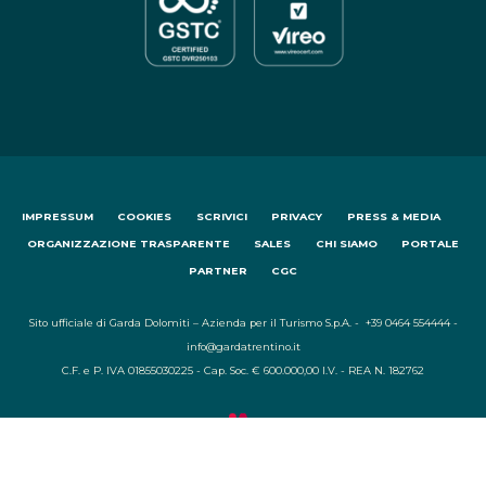
IMPRESSUM
COOKIES
SCRIVICI
PRIVACY
PRESS & MEDIA
ORGANIZZAZIONE TRASPARENTE
SALES
CHI SIAMO
PORTALE
PARTNER
CGC
Sito ufficiale di Garda Dolomiti – Azienda per il Turismo S.p.A. - +39 0464 554444 -
info@gardatrentino.it
C.F. e P. IVA 01855030225 - Cap. Soc. € 600.000,00 I.V. - REA N. 182762