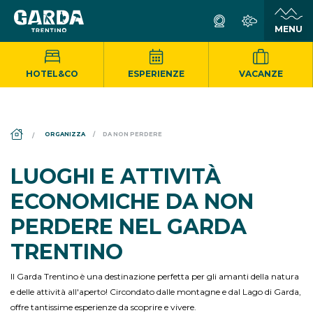
HOTEL&CO
ESPERIENZE
VACANZE
DS_BREADCRUMB.HOME
ORGANIZZA
DA NON PERDERE
LUOGHI E ATTIVITÀ
ECONOMICHE DA NON
PERDERE NEL GARDA
TRENTINO
Il Garda Trentino è una destinazione perfetta per gli amanti della natura
e delle attività all'aperto! Circondato dalle montagne e dal Lago di Garda,
offre tantissime esperienze da scoprire e vivere.