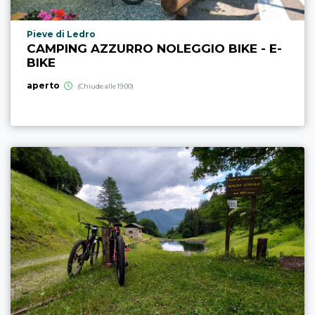
Località punto di interesse
Pieve di Ledro
CAMPING AZZURRO NOLEGGIO BIKE - E-
BIKE
aperto
(Chiude alle 19:00)