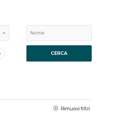
CERCA
o
Rimuovi filtri