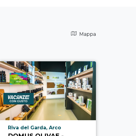
Mappa
Località punto di interesse
Riva del Garda, Arco
DOMUS OLIVAE -