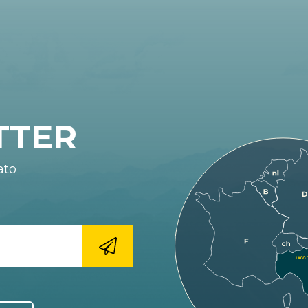
TTER
ato