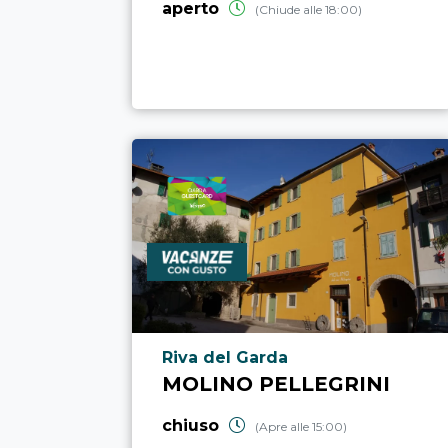
aperto
(Chiude alle 18:00)
Località punto di interesse
Riva del Garda
MOLINO PELLEGRINI
chiuso
(Apre alle 15:00)