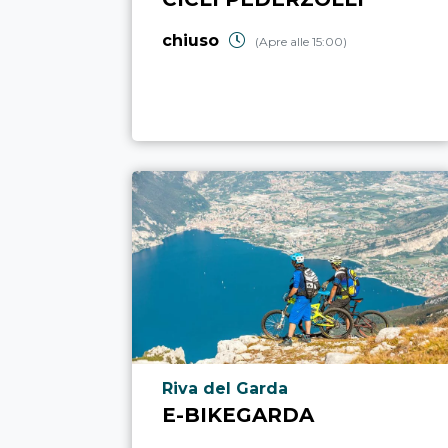
chiuso
(Apre alle 15:00)
Località punto di interesse
Riva del Garda
E-BIKEGARDA