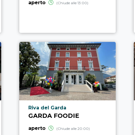
aperto
(Chiude alle 13:00)
Località punto di interesse
Riva del Garda
GARDA FOODIE
aperto
(Chiude alle 20:00)