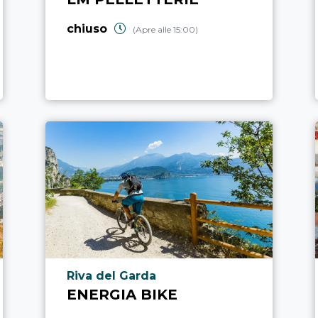
chiuso
(Apre alle 15:00)
Località punto di interesse
Riva del Garda
ENERGIA BIKE