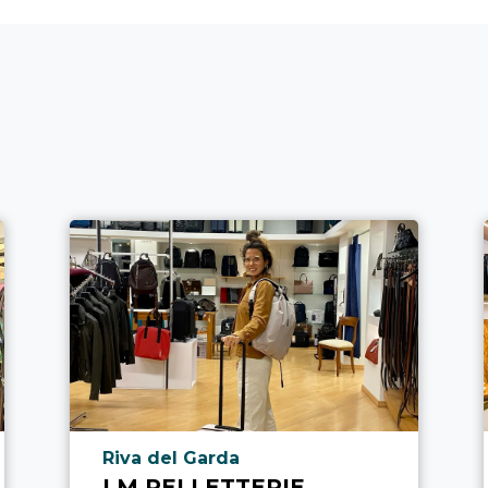
Località punto di interesse
Riva del Garda
LM PELLETTERIE