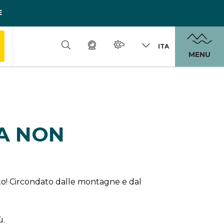
E
ITA
MENU
DA NON
erto! Circondato dalle montagne e dal
ù.