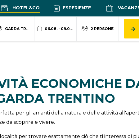
HOTEL&CO
ESPERIENZE
VACANZ
GARDA TRENTINO
06.08. - 09.08.
2 PERSONE
IVITÀ ECONOMICHE 
 GARDA TRENTINO
fetta per gli amanti della natura e delle attività all'ap
e da scoprire e vivere.
località per trovare esattamente ciò che ti interessa di pi