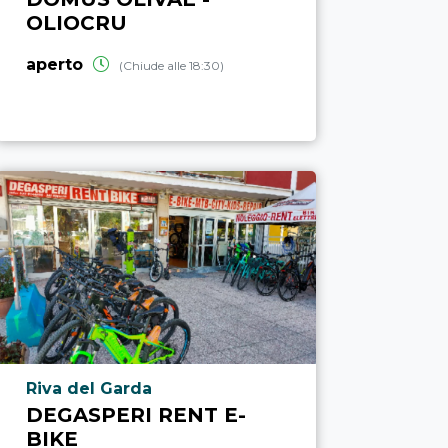
OLIOCRU
aperto
(Chiude alle 18:30)
Località punto di interesse
Riva del Garda
DEGASPERI RENT E-
BIKE