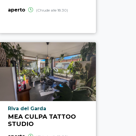
aperto
(Chiude alle 18:30)
Località punto di interesse
Riva del Garda
MEA CULPA TATTOO
STUDIO