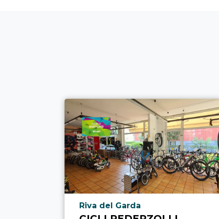
Località punto di interesse
Riva del Garda
CICLI PEDERZOLLI