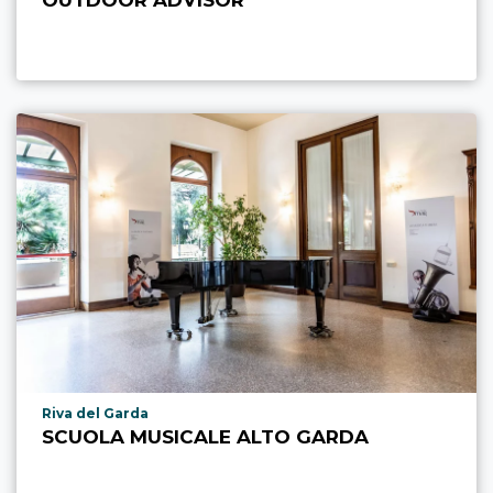
Località punto di interesse
Riva del Garda
SCUOLA MUSICALE ALTO GARDA