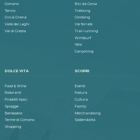
Comano
Bici da Corsa
Tenno
Trekking
Dro & Drena
Climbing
Valle dei Laghi
Vie ferrate
Val di Gresta
Trail running
Windsurf
Vela
Canyoning
DOLCE VITA
SCOPRI
Food & Wine
Eventi
Ristoranti
Natura
Prodotti tipici
Cultura
Spiagge
Family
Benessere
Merchandising
Terme di Comano
Sostenibilità
Shopping