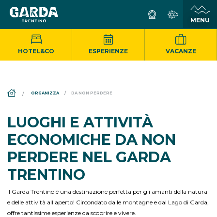
HOTEL&CO
ESPERIENZE
VACANZE
DS_BREADCRUMB.HOME
ORGANIZZA
DA NON PERDERE
LUOGHI E ATTIVITÀ
ECONOMICHE DA NON
PERDERE NEL GARDA
TRENTINO
Il Garda Trentino è una destinazione perfetta per gli amanti della natura
e delle attività all'aperto! Circondato dalle montagne e dal Lago di Garda,
offre tantissime esperienze da scoprire e vivere.