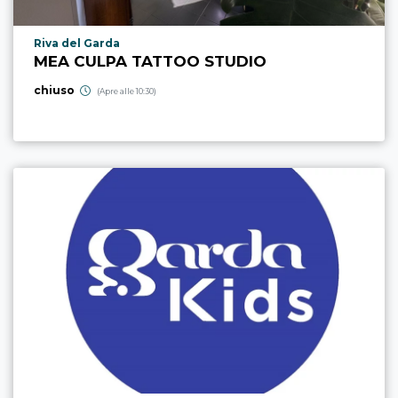
Località punto di interesse
Riva del Garda
MEA CULPA TATTOO STUDIO
chiuso
(Apre alle 10:30)