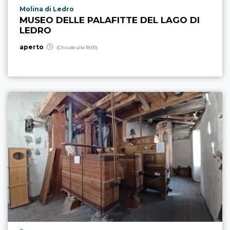
Località punto di interesse
Molina di Ledro
MUSEO DELLE PALAFITTE DEL LAGO DI
LEDRO
aperto
(Chiude alle 18:00)