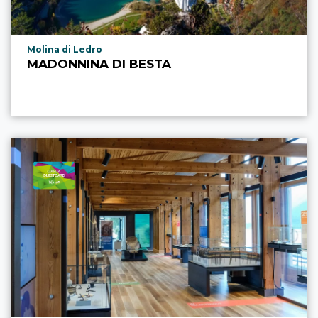
Località punto di interesse
Molina di Ledro
MADONNINA DI BESTA