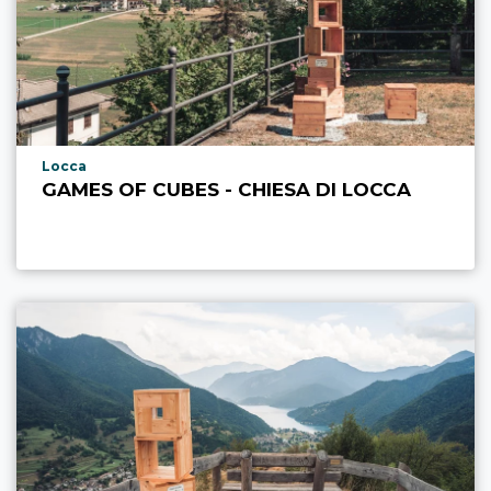
Località punto di interesse
Locca
GAMES OF CUBES - CHIESA DI LOCCA