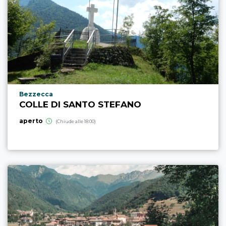
Località punto di interesse
Bezzecca
COLLE DI SANTO STEFANO
aperto
(Chiude alle 18:00)