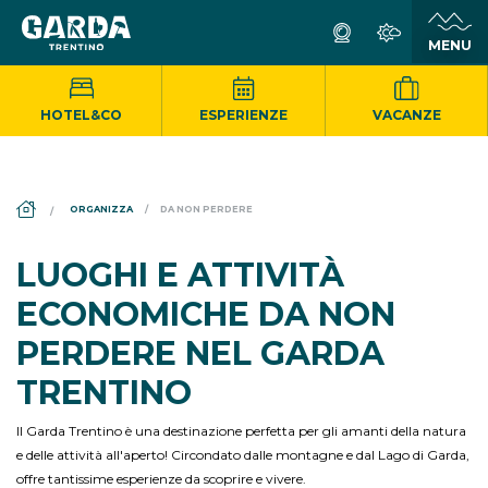
HOTEL&CO
ESPERIENZE
VACANZE
DS_BREADCRUMB.HOME
ORGANIZZA
DA NON PERDERE
LUOGHI E ATTIVITÀ
ECONOMICHE DA NON
PERDERE NEL GARDA
TRENTINO
Il Garda Trentino è una destinazione perfetta per gli amanti della natura
e delle attività all'aperto! Circondato dalle montagne e dal Lago di Garda,
offre tantissime esperienze da scoprire e vivere.