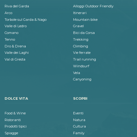
Riva del Garda
Alloggi Outdoor Friendly
Arco
Itinerari
Torbole sul Garda & Nago
Mountain bike
Valle di Ledro
Gravel
Comano
Bici da Corsa
Tenno
Trekking
Dro & Drena
Climbing
Valle dei Laghi
Vie ferrate
Val di Gresta
Trail running
Windsurf
Vela
Canyoning
DOLCE VITA
SCOPRI
Food & Wine
Eventi
Ristoranti
Natura
Prodotti tipici
Cultura
Spiagge
Family