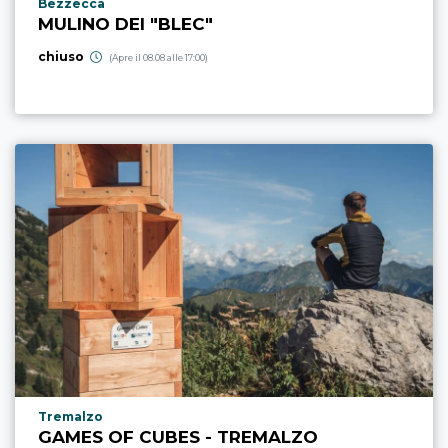
Località punto di interesse
Bezzecca
MULINO DEI "BLEC"
chiuso
(Apre il 08.08 alle 17:00)
Località punto di interesse
Tremalzo
GAMES OF CUBES - TREMALZO