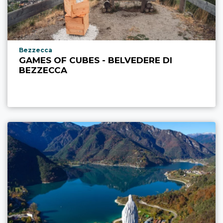
Località punto di interesse
Bezzecca
GAMES OF CUBES - BELVEDERE DI
BEZZECCA