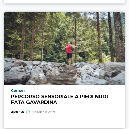
Località punto di interesse
Concei
PERCORSO SENSORIALE A PIEDI NUDI
FATA GAVARDINA
aperto
(Chiude alle 23:59)