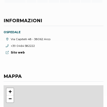
INFORMAZIONI
OSPEDALE
Località:
Via Capitelli 48 - 38062 Arco
Telefono:
+39 0464 582222
Sito web:
Sito web
MAPPA
+
−