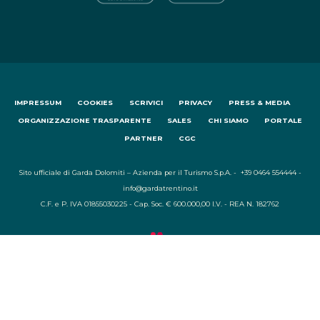
IMPRESSUM
COOKIES
SCRIVICI
PRIVACY
PRESS & MEDIA
ORGANIZZAZIONE TRASPARENTE
SALES
CHI SIAMO
PORTALE
PARTNER
CGC
Sito ufficiale di Garda Dolomiti – Azienda per il Turismo S.p.A. - +39 0464 554444 -
info@gardatrentino.it
C.F. e P. IVA 01855030225 - Cap. Soc. € 600.000,00 I.V. - REA N. 182762