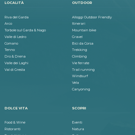
LOCALITÀ
OUTDOOR
Riva del Garda
Alloggi Outdoor Friendly
Arco
Itinerari
Torbole sul Garda & Nago
Mountain bike
Valle di Ledro
Gravel
Comano
Bici da Corsa
Tenno
Trekking
Dro & Drena
Climbing
Valle dei Laghi
Vie ferrate
Val di Gresta
Trail running
Windsurf
Vela
Canyoning
DOLCE VITA
SCOPRI
Food & Wine
Eventi
Ristoranti
Natura