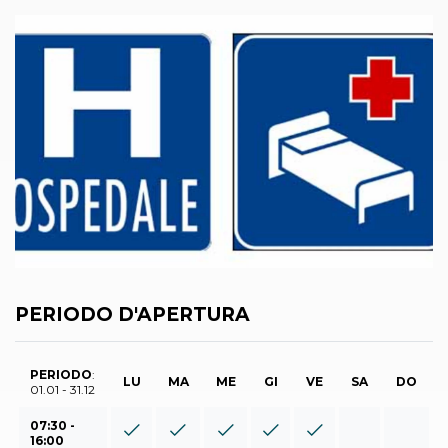
PERIODO D'APERTURA
PERIODO
:
LU
MA
ME
GI
VE
SA
DO
01.01 - 31.12
07:30 -
16:00