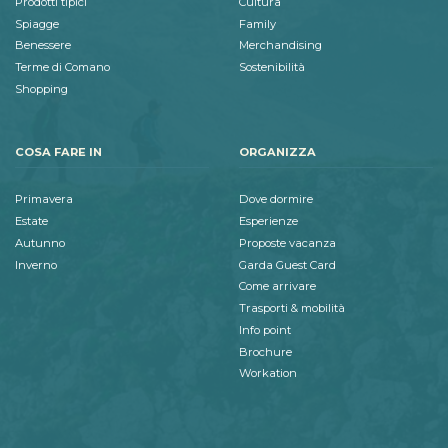
Prodotti tipici
Cultura
Spiagge
Family
Benessere
Merchandising
Terme di Comano
Sostenibilità
Shopping
COSA FARE IN
ORGANIZZA
Primavera
Dove dormire
Estate
Esperienze
Autunno
Proposte vacanza
Inverno
Garda Guest Card
Come arrivare
Trasporti & mobilità
Info point
Brochure
Workation