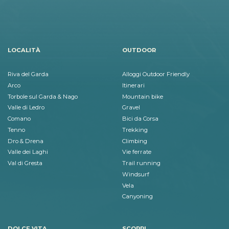
LOCALITÀ
OUTDOOR
Riva del Garda
Alloggi Outdoor Friendly
Arco
Itinerari
Torbole sul Garda & Nago
Mountain bike
Valle di Ledro
Gravel
Comano
Bici da Corsa
Tenno
Trekking
Dro & Drena
Climbing
Valle dei Laghi
Vie ferrate
Val di Gresta
Trail running
Windsurf
Vela
Canyoning
DOLCE VITA
SCOPRI