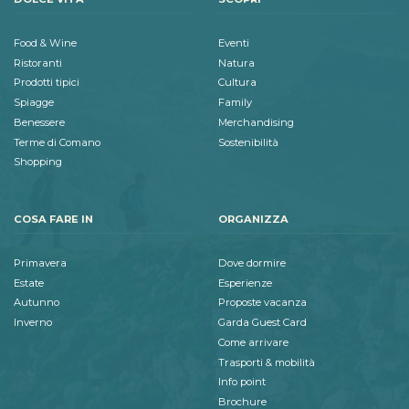
Food & Wine
Eventi
Ristoranti
Natura
Prodotti tipici
Cultura
Spiagge
Family
Benessere
Merchandising
Terme di Comano
Sostenibilità
Shopping
COSA FARE IN
ORGANIZZA
Primavera
Dove dormire
Estate
Esperienze
Autunno
Proposte vacanza
Inverno
Garda Guest Card
Come arrivare
Trasporti & mobilità
Info point
Brochure