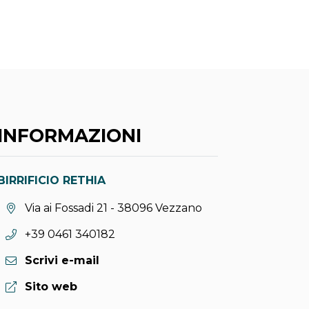
INFORMAZIONI
BIRRIFICIO RETHIA
Località:
Via ai Fossadi 21 - 38096 Vezzano
Telefono:
+39 0461 340182
Scrivi e-mail
Sito web:
Sito web