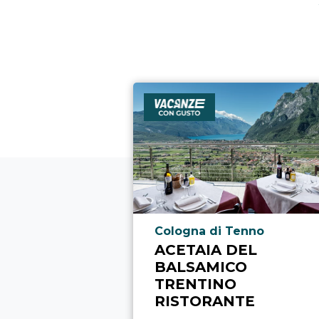
Località punto di interesse
Cologna di Tenno
ACETAIA DEL
BALSAMICO
TRENTINO
RISTORANTE