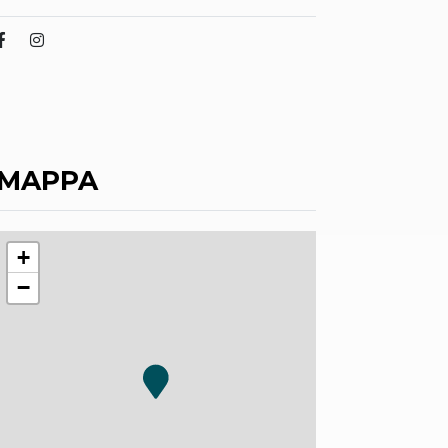
MAPPA
+
−