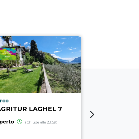
ocalità punto di interesse
Località punto
rco
Varignano
AGRITUR LAGHEL 7
AGRITURI
BÒTES
perto
(Chiude alle 23:59)
aperto
(Chiud