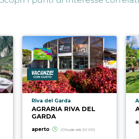
Località punto di interesse
L
Riva del Garda
A
AGRARIA RIVA DEL
GARDA
a
aperto
(Chiude alle 20:00)