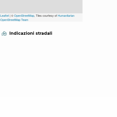
Leaflet
| ©
OpenStreetMap
, Tiles courtesy of
Humanitarian
OpenStreetMap Team
Indicazioni stradali