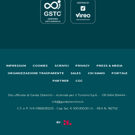
IMPRESSUM
COOKIES
SCRIVICI
PRIVACY
PRESS & MEDIA
ORGANIZZAZIONE TRASPARENTE
SALES
CHI SIAMO
PORTALE
PARTNER
CGC
Sito ufficiale di Garda Dolomiti – Azienda per il Turismo S.p.A. - +39 0464 554444 -
info@gardatrentino.it
C.F. e P. IVA 01855030225 - Cap. Soc. € 600.000,00 I.V. - REA N. 182762