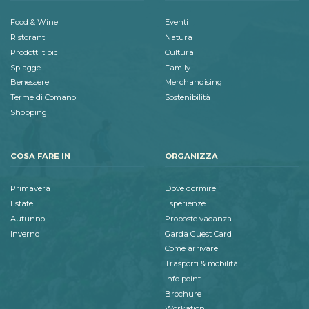
Food & Wine
Eventi
Ristoranti
Natura
Prodotti tipici
Cultura
Spiagge
Family
Benessere
Merchandising
Terme di Comano
Sostenibilità
Shopping
COSA FARE IN
ORGANIZZA
Primavera
Dove dormire
Estate
Esperienze
Autunno
Proposte vacanza
Inverno
Garda Guest Card
Come arrivare
Trasporti & mobilità
Info point
Brochure
Workation