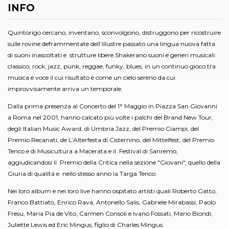
INFO
Quintorigo cercano, inventano, sconvolgono, distruggono per ricostruire
sulle rovine deframmentate dell’illustre passato una lingua nuova fatta
di suoni inascoltati e strutture libere.Shakerano suoni e generi musicali:
classico, rock, jazz, punk, reggae, funky, blues, in un continuo gioco tra
musica e voce il cui risultato è come un cielo sereno da cui
improvvisamente arriva un temporale.
Dalla prima presenza al Concerto del 1° Maggio in Piazza San Giovanni
a Roma nel 2001, hanno calcato più volte i palchi del Brand New Tour,
degli Italian Music Award, di Umbria Jazz, del Premio Ciampi, del
Premio Recanati, de L’Alterfesta di Cisternino, del Mittelfest, del Premio
Tenco e di Musicultura a Macerata e il Festival di Sanremo,
aggiudicandosi il Premio della Critica nella sezione "Giovani", quello della
Giuria di qualità e nello stesso anno la Targa Tenco.
Nei loro album e nei loro live hanno ospitato artisti quali Roberto Gatto,
Franco Battiato, Enrico Rava, Antonello Salis, Gabriele Mirabassi, Paolo
Fresu, Maria Pia de Vito, Carmen Consoli e Ivano Fossati, Mario Biondi,
Juliette Lewis ed Eric Mingus, figlio di Charles Mingus.