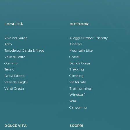
LOCALITÀ
OUTDOOR
Riva del Garda
Alloggi Outdoor Friendly
Arco
Itinerari
Torbole sul Garda & Nago
Mountain bike
Valle di Ledro
Gravel
Comano
Bici da Corsa
Tenno
Trekking
Dro & Drena
Climbing
Valle dei Laghi
Vie ferrate
Val di Gresta
Trail running
Windsurf
Vela
Canyoning
DOLCE VITA
SCOPRI