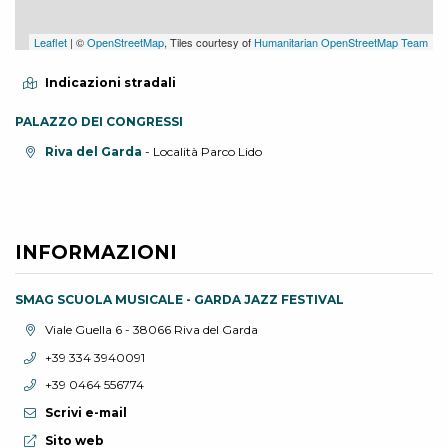
Leaflet
| ©
OpenStreetMap
, Tiles courtesy of
Humanitarian OpenStreetMap Team
Indicazioni stradali
PALAZZO DEI CONGRESSI
Località:
Riva del Garda
- Località Parco Lido
INFORMAZIONI
SMAG SCUOLA MUSICALE - GARDA JAZZ FESTIVAL
Località:
Viale Guella 6 - 38066 Riva del Garda
Telefono:
+39 334 3940091
Telefono:
+39 0464 556774
Scrivi e-mail
Sito web:
Sito web