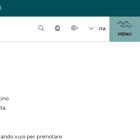
E
ITA
MENU
tino.
ta.
uando vuoi per prenotare