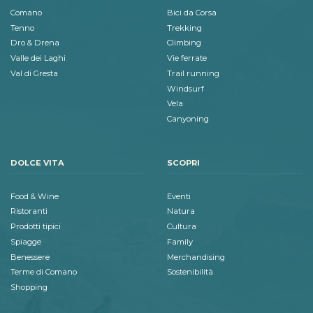
Comano
Bici da Corsa
Tenno
Trekking
Dro & Drena
Climbing
Valle dei Laghi
Vie ferrate
Val di Gresta
Trail running
Windsurf
Vela
Canyoning
DOLCE VITA
SCOPRI
Food & Wine
Eventi
Ristoranti
Natura
Prodotti tipici
Cultura
Spiagge
Family
Benessere
Merchandising
Terme di Comano
Sostenibilità
Shopping