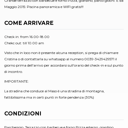
Grande terrazzo con barbecue e forno Pizza, giardino, parco giochi. E da
Maggio 2015: Piscina panoramica e WIFI gratis!!!
COME ARRIVARE
Check in: from 16.00-18.00
Chekc out: till 10.00 am
Visto che in loco non è presente alcuna reception, si prega di chiamare
Cristina o di contattarla su whatsapp al numero:0039-3429429571 il
giorno prima dell'arrivo per accordarsi sull'orario del check-in e sul punto
di incontro.
IMPORTANTE:
La stradina che conduce al Maso è una stradina di montagna,
fattibilissima ma in certi punti in forte pendenza (30%)
CONDIZIONI
Parcheggio, Terrazzo con barbecue e forno Pizza esterno, giardino