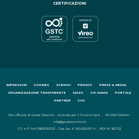
CERTIFICAZIONI
IMPRESSUM
COOKIES
SCRIVICI
PRIVACY
PRESS & MEDIA
ORGANIZZAZIONE TRASPARENTE
SALES
CHI SIAMO
PORTALE
PARTNER
CGC
Sito ufficiale di Garda Dolomiti – Azienda per il Turismo S.p.A. - +39 0464 554444 -
info@gardatrentino.it
C.F. e P. IVA 01855030225 - Cap. Soc. € 600.000,00 I.V. - REA N. 182762