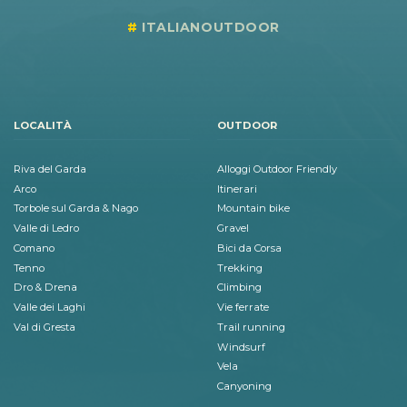
ITALIANOUTDOOR
LOCALITÀ
OUTDOOR
Riva del Garda
Alloggi Outdoor Friendly
Arco
Itinerari
Torbole sul Garda & Nago
Mountain bike
Valle di Ledro
Gravel
Comano
Bici da Corsa
Tenno
Trekking
Dro & Drena
Climbing
Valle dei Laghi
Vie ferrate
Val di Gresta
Trail running
Windsurf
Vela
Canyoning