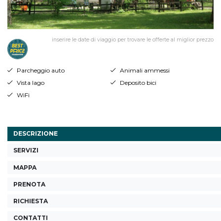
inserire le date di viaggio per trovare le offerte al miglior prezzo
Parcheggio auto
Animali ammessi
Vista lago
Deposito bici
WiFi
DESCRIZIONE
SERVIZI
MAPPA
PRENOTA
RICHIESTA
CONTATTI