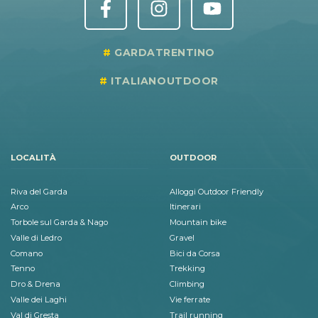
GARDATRENTINO
ITALIANOUTDOOR
LOCALITÀ
OUTDOOR
Riva del Garda
Alloggi Outdoor Friendly
Arco
Itinerari
Torbole sul Garda & Nago
Mountain bike
Valle di Ledro
Gravel
Comano
Bici da Corsa
Tenno
Trekking
Dro & Drena
Climbing
Valle dei Laghi
Vie ferrate
Val di Gresta
Trail running