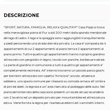
DESCRIZIONE
"SPORT, NATURA, FAMIGLIA, RELAX e QUALITA'!!!" Casa Pippi si trova
nella meravigliosa piana di Pur a soli 200 metri dalla sponda meridionale
del lago di Ledro. Il lago e la spiaggia sono raggiungibili tranquillamente
a piedi percorrendo una strada sterrata privata. La casa e' composta da 4
appartamenti di cui 2 appartamenti al piano terra e 2 appartamenti al
piano primo. Tutti e quattro gli appartamenti hanno il proprio giardino
attrezzato con pergolato in legno, tavolo con panche, barbecue e sdraie.
La parte di giardino in comunione a tutti e quattro gli appartamenti e'
completamente recintata. All' interno troviamo un piccolo parco giochi
per bambini attrezzato con casetta "Amicizia", scivolo, altalena e
sabbiera, uno spazio comune per rilassarsi su comoda amaca all' ombra
di pini ed abeti, la legnaia e un' area riservata al posteggio delle auto. Nel
piano semiinterrato della casa sono presenti un locale ad uso lavanderia
con 2 lavatrici ed un deposito privato per mountainbike ed attrezzatura
estiva. Viene fornita la legna per i barbecue esterni ed i caminetti interni.