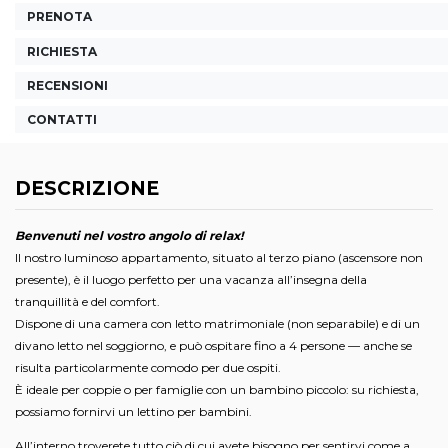
PRENOTA
RICHIESTA
RECENSIONI
CONTATTI
DESCRIZIONE
Benvenuti nel vostro angolo di relax!
Il nostro luminoso appartamento, situato al terzo piano (ascensore non
presente), è il luogo perfetto per una vacanza all’insegna della
tranquillità e del comfort.
Dispone di una camera con letto matrimoniale (non separabile) e di un
divano letto nel soggiorno, e può ospitare fino a 4 persone — anche se
risulta particolarmente comodo per due ospiti.
È ideale per coppie o per famiglie con un bambino piccolo: su richiesta,
possiamo fornirvi un lettino per bambini.
All’interno troverete tutto ciò di cui avete bisogno per sentirvi come a