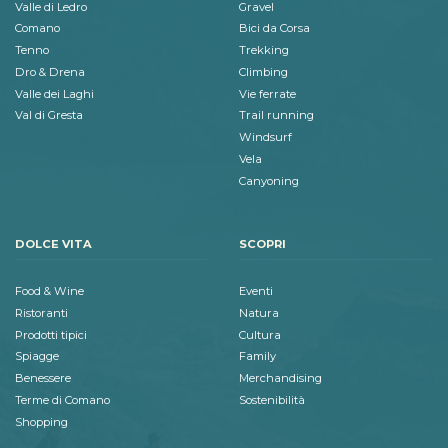
Valle di Ledro
Gravel
Comano
Bici da Corsa
Tenno
Trekking
Dro & Drena
Climbing
Valle dei Laghi
Vie ferrate
Val di Gresta
Trail running
Windsurf
Vela
Canyoning
DOLCE VITA
SCOPRI
Food & Wine
Eventi
Ristoranti
Natura
Prodotti tipici
Cultura
Spiagge
Family
Benessere
Merchandising
Terme di Comano
Sostenibilità
Shopping