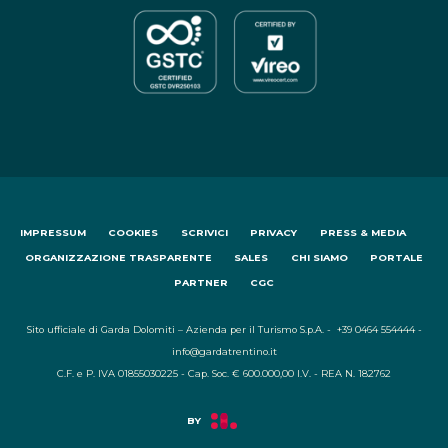
IMPRESSUM
COOKIES
SCRIVICI
PRIVACY
PRESS & MEDIA
ORGANIZZAZIONE TRASPARENTE
SALES
CHI SIAMO
PORTALE
PARTNER
CGC
Sito ufficiale di Garda Dolomiti – Azienda per il Turismo S.p.A. - +39 0464 554444 -
info@gardatrentino.it
C.F. e P. IVA 01855030225 - Cap. Soc. € 600.000,00 I.V. - REA N. 182762