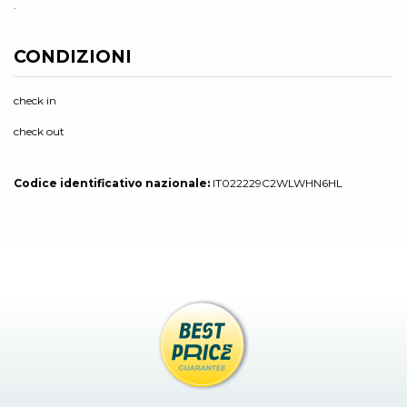
.
CONDIZIONI
check in
check out
Codice identificativo nazionale:
IT022229C2WLWHN6HL