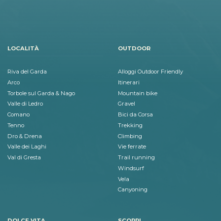
LOCALITÀ
OUTDOOR
Riva del Garda
Alloggi Outdoor Friendly
Arco
Itinerari
Torbole sul Garda & Nago
Mountain bike
Valle di Ledro
Gravel
Comano
Bici da Corsa
Tenno
Trekking
Dro & Drena
Climbing
Valle dei Laghi
Vie ferrate
Val di Gresta
Trail running
Windsurf
Vela
Canyoning
DOLCE VITA
SCOPRI