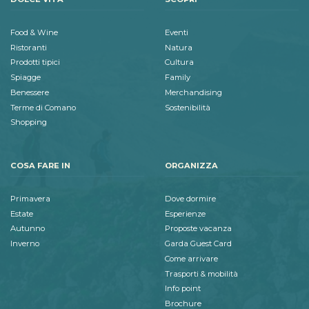
Food & Wine
Eventi
Ristoranti
Natura
Prodotti tipici
Cultura
Spiagge
Family
Benessere
Merchandising
Terme di Comano
Sostenibilità
Shopping
COSA FARE IN
ORGANIZZA
Primavera
Dove dormire
Estate
Esperienze
Autunno
Proposte vacanza
Inverno
Garda Guest Card
Come arrivare
Trasporti & mobilità
Info point
Brochure