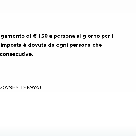
gamento di € 1,50 a persona al giorno per i
. L’imposta è dovuta da ogni persona che
 consecutive.
2079B5IT8K9YAJ