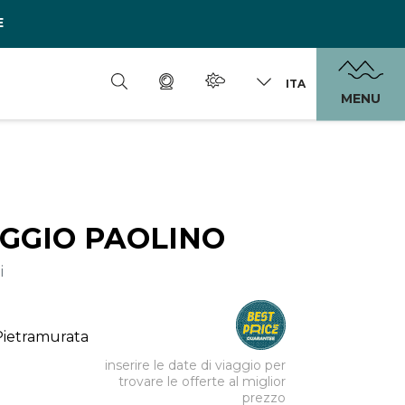
E
ITA
MENU
GGIO PAOLINO
i
 Pietramurata
inserire le date di viaggio per
trovare le offerte al miglior
prezzo