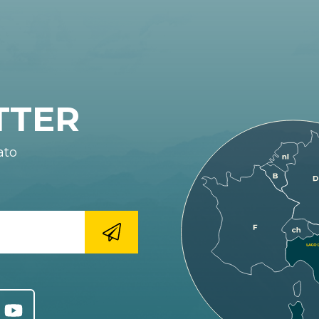
TTER
ato