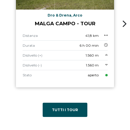
Dro & Drena, Arco
MALGA CAMPO - TOUR
Distanza
41,8 km
Durata
6 h 00 min
Dislivello (+)
1.560 m
Dislivello (-)
1.560 m
Stato
aperto
TUTTI I TOUR