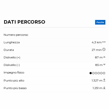
DATI PERCORSO
Facile
Numero percorso
Lunghezza
4,3 km
Durata
27 min
Dislivello (+)
87 m
Dislivello (-)
85 m
Impegno fisico
Punto più alto
1.327 m
Punto più basso
1.251 m