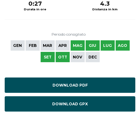
0:27
4.3
Durata in ore
Distanza in km
Periodo consigliato
GEN
FEB
MAR
APR
MAG
GIU
LUG
AGO
SET
OTT
NOV
DEC
DOWNLOAD PDF
DOWNLOAD GPX