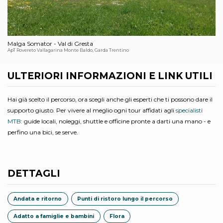
Malga Somator - Val di Gresta
ApT Rovereto Vallagarina Monte Baldo, Garda Trentino
ULTERIORI INFORMAZIONI E LINK UTILI
Hai già scelto il percorso, ora scegli anche gli esperti che ti possono dare il
supporto giusto. Per vivere al meglio ogni tour affidati agli
specialisti
MTB
: guide locali, noleggi, shuttle e officine pronte a darti una mano - e
perfino una bici, se serve.
DETTAGLI
Andata e ritorno
Punti di ristoro lungo il percorso
Adatto a famiglie e bambini
Flora