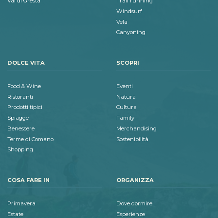
Val di Gresta
Trail running
Windsurf
Vela
Canyoning
DOLCE VITA
SCOPRI
Food & Wine
Eventi
Ristoranti
Natura
Prodotti tipici
Cultura
Spiagge
Family
Benessere
Merchandising
Terme di Comano
Sostenibilità
Shopping
COSA FARE IN
ORGANIZZA
Primavera
Dove dormire
Estate
Esperienze