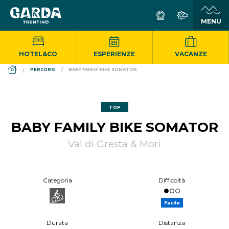
HOTEL&CO
ESPERIENZE
VACANZE
DS_BREADCRUMB.HOME
PERCORSI
BABY FAMILY BIKE SOMATOR
TOP
BABY FAMILY BIKE SOMATOR
Val di Gresta & Mori
Categoria
Difficoltà
Facile
Durata
Distanza